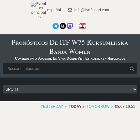
español
info@live2sport.com
Pronósticos De ITF W75 Kursumlijska
Banja Women
Consejos para Apostar, En Vivo, Dónde Ver, Estadísticas y Resultados
YESTERDAY
TODAY
TOMORROW
08/08 16:51