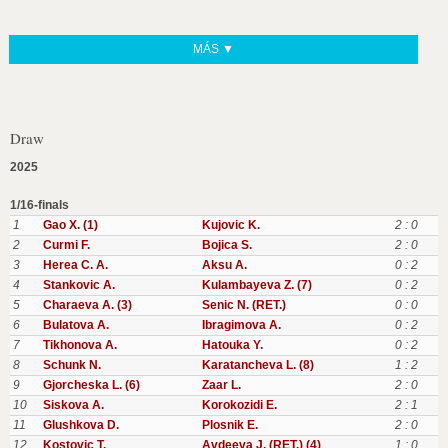
MÁS ▼
Draw
2025
1/16-finals
1
Gao X. (1)
Kujovic K.
2 : 0
2
Curmi F.
Bojica S.
2 : 0
3
Herea C. A.
Aksu A.
0 : 2
4
Stankovic A.
Kulambayeva Z. (7)
0 : 2
5
Charaeva A. (3)
Senic N. (RET.)
0 : 0
6
Bulatova A.
Ibragimova A.
0 : 2
7
Tikhonova A.
Hatouka Y.
0 : 2
8
Schunk N.
Karatancheva L. (8)
1 : 2
9
Gjorcheska L. (6)
Zaar L.
2 : 0
10
Siskova A.
Korokozidi E.
2 : 1
11
Glushkova D.
Plosnik E.
2 : 0
12
Kostovic T.
Avdeeva J. (RET.) (4)
1 : 0