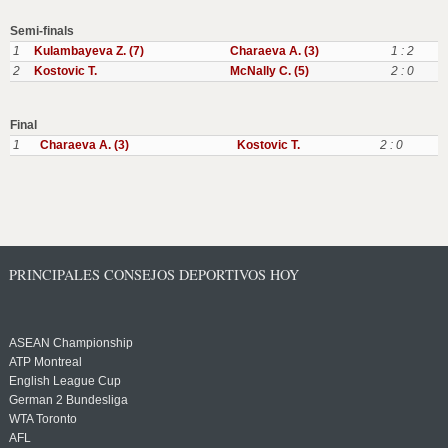
Semi-finals
1
Kulambayeva Z. (7)
Charaeva A. (3)
1 : 2
2
Kostovic T.
McNally C. (5)
2 : 0
Final
1
Charaeva A. (3)
Kostovic T.
2 : 0
PRINCIPALES CONSEJOS DEPORTIVOS HOY
ASEAN Championship
ATP Montreal
English League Cup
German 2 Bundesliga
WTA Toronto
AFL