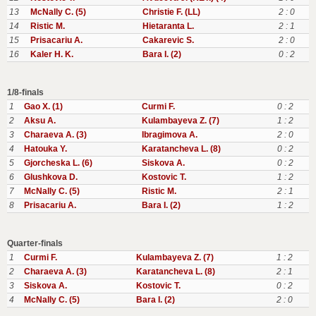
13
McNally C. (5)
Christie F. (LL)
2 : 0
14
Ristic M.
Hietaranta L.
2 : 1
15
Prisacariu A.
Cakarevic S.
2 : 0
16
Kaler H. K.
Bara I. (2)
0 : 2
1/8-finals
1
Gao X. (1)
Curmi F.
0 : 2
2
Aksu A.
Kulambayeva Z. (7)
1 : 2
3
Charaeva A. (3)
Ibragimova A.
2 : 0
4
Hatouka Y.
Karatancheva L. (8)
0 : 2
5
Gjorcheska L. (6)
Siskova A.
0 : 2
6
Glushkova D.
Kostovic T.
1 : 2
7
McNally C. (5)
Ristic M.
2 : 1
8
Prisacariu A.
Bara I. (2)
1 : 2
Quarter-finals
1
Curmi F.
Kulambayeva Z. (7)
1 : 2
2
Charaeva A. (3)
Karatancheva L. (8)
2 : 1
3
Siskova A.
Kostovic T.
0 : 2
4
McNally C. (5)
Bara I. (2)
2 : 0