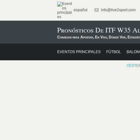
español
info@live2sport.com
Pronósticos De ITF W35 
Consejos para Apostar, En Vivo, Dónde Ver, Estadíst
EVENTOS PRINCIPALES
FÚTBOL
BALON
YESTE