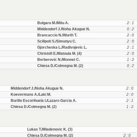
Bulgaru M./Mitu A.
2 : 1
Middendorf J./Noha Akugue N.
0 : 2
Brancaccio N./Wurth T.
2 : 0
Scilipoti S./Simunyu C.
2 : 0
Gjorcheska L./Radivojevic L.
2 : 1
Christofi E./Matoula M. (4)
2 : 0
Berberovic N./Monnet C.
1 : 2
Chiesa D./Colmegna M. (2)
0 : 2
Middendorf J./Noha Akugue N.
2 : 0
Koevermans A./Laki M.
2 : 0
Burillo Escorihuela I./Lazaro Garcia A.
2 : 1
Chiesa D./Colmegna M. (2)
1 : 2
Lukas T./Mladenovic K. (3)
Chiesa D./Colmegna M. (2)
2 : 0