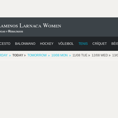
Alaminos Larnaca Women
icas y Resultados
CESTO
BALONMANO
HOCKEY
VÓLEIBOL
TENIS
CRÍQUET
BÉI
RDAY
TODAY
TOMORROW
10/08 MON
11/08 TUE
12/08 WED
13/