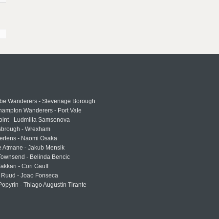
e Wanderers - Stevenage Borough
hampton Wanderers - Port Vale
oint - Ludmilla Samsonova
sbrough - Wrexham
ertens - Naomi Osaka
e Atmane - Jakub Mensik
Townsend - Belinda Bencic
akkari - Cori Gauff
 Ruud - Joao Fonseca
Popyrin - Thiago Augustin Tirante