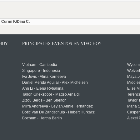
Curmi F./Dinu C.
 HOY
PRINCIPALES EVENTOS EN VIVO HOY
Vietnam - Cambodia
Wycomb
Singapore - Indonesia
Wolver
Iva Jovic - Alina Korneeva
Maya J
Daniel Merida Aguilar - Alex Michelsen
Middle
Ann Li - Elena Rybakina
Elise M
Tallon Griekspoor - Matteo Arnaldi
Terenc
Zizou Bergs - Ben Shelton
Taylor 
Mirra Andreeva - Leylah Annie Fernandez
Maria S
Botic Van De Zandschulp - Hubert Hurkacz
Casper
Bochum - Hertha Berlin
Alexei 