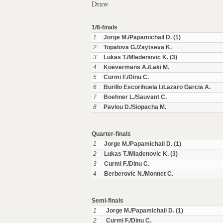
Draw
1/8-finals
1
Jorge M./Papamichail D. (1)
2
Topalova G./Zaytseva K.
3
Lukas T./Mladenovic K. (3)
4
Koevermans A./Laki M.
5
Curmi F./Dinu C.
6
Burillo Escorihuela I./Lazaro Garcia A.
7
Boehner L./Sauvant C.
8
Pavlou D./Siopacha M.
Quarter-finals
1
Jorge M./Papamichail D. (1)
2
Lukas T./Mladenovic K. (3)
3
Curmi F./Dinu C.
4
Berberovic N./Monnet C.
Semi-finals
1
Jorge M./Papamichail D. (1)
2
Curmi F./Dinu C.