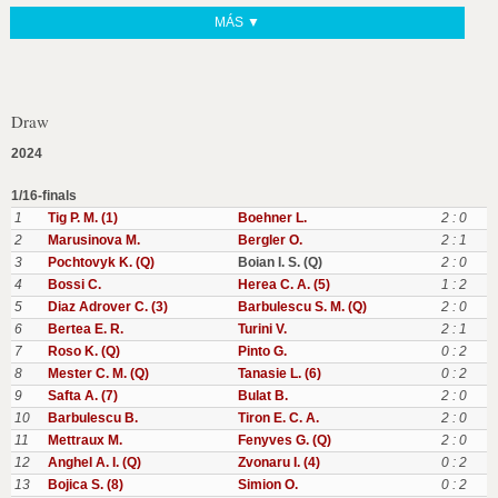
MÁS ▼
Draw
2024
1/16-finals
1
Tig P. M. (1)
Boehner L.
2 : 0
2
Marusinova M.
Bergler O.
2 : 1
3
Pochtovyk K. (Q)
Boian I. S. (Q)
2 : 0
4
Bossi C.
Herea C. A. (5)
1 : 2
5
Diaz Adrover C. (3)
Barbulescu S. M. (Q)
2 : 0
6
Bertea E. R.
Turini V.
2 : 1
7
Roso K. (Q)
Pinto G.
0 : 2
8
Mester C. M. (Q)
Tanasie L. (6)
0 : 2
9
Safta A. (7)
Bulat B.
2 : 0
10
Barbulescu B.
Tiron E. C. A.
2 : 0
11
Mettraux M.
Fenyves G. (Q)
2 : 0
12
Anghel A. I. (Q)
Zvonaru I. (4)
0 : 2
13
Bojica S. (8)
Simion O.
0 : 2