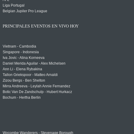
Liga Portugal
Belgian Jupiler Pro League
PRINCIPALES EVENTOS EN VIVO HOY
Vietnam - Cambodia
Singapore - Indonesia
Iva Jovic - Alina Korneeva
Daniel Merida Aguilar - Alex Michelsen
Ann Li - Elena Rybakina
Tallon Griekspoor - Matteo Arnaldi
Zizou Bergs - Ben Shelton
Mirra Andreeva - Leylah Annie Fernandez
Botic Van De Zandschulp - Hubert Hurkacz
Bochum - Hertha Berlin
Wycombe Wanderers - Stevenage Borough