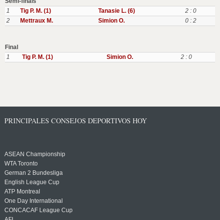
Semi-finals
1
Tig P. M. (1)
Tanasie L. (6)
2 : 0
2
Mettraux M.
Simion O.
0 : 2
Final
1
Tig P. M. (1)
Simion O.
2 : 0
PRINCIPALES CONSEJOS DEPORTIVOS HOY
ASEAN Championship
WTA Toronto
German 2 Bundesliga
English League Cup
ATP Montreal
One Day International
CONCACAF League Cup
AFL