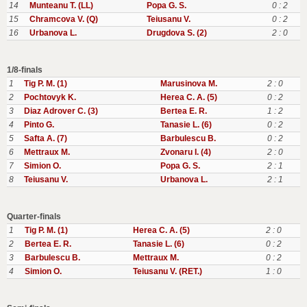
14
Munteanu T. (LL)
Popa G. S.
0 : 2
15
Chramcova V. (Q)
Teiusanu V.
0 : 2
16
Urbanova L.
Drugdova S. (2)
2 : 0
1/8-finals
1
Tig P. M. (1)
Marusinova M.
2 : 0
2
Pochtovyk K.
Herea C. A. (5)
0 : 2
3
Diaz Adrover C. (3)
Bertea E. R.
1 : 2
4
Pinto G.
Tanasie L. (6)
0 : 2
5
Safta A. (7)
Barbulescu B.
0 : 2
6
Mettraux M.
Zvonaru I. (4)
2 : 0
7
Simion O.
Popa G. S.
2 : 1
8
Teiusanu V.
Urbanova L.
2 : 1
Quarter-finals
1
Tig P. M. (1)
Herea C. A. (5)
2 : 0
2
Bertea E. R.
Tanasie L. (6)
0 : 2
3
Barbulescu B.
Mettraux M.
0 : 2
4
Simion O.
Teiusanu V. (RET.)
1 : 0