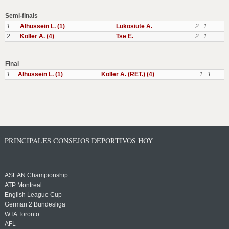
Semi-finals
1
Alhussein L. (1)
Lukosiute A.
2 : 1
2
Koller A. (4)
Tse E.
2 : 1
Final
1
Alhussein L. (1)
Koller A. (RET.) (4)
1 : 1
PRINCIPALES CONSEJOS DEPORTIVOS HOY
ASEAN Championship
ATP Montreal
English League Cup
German 2 Bundesliga
WTA Toronto
AFL