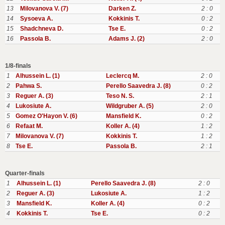
13
Milovanova V. (7)
Darken Z.
2 : 0
14
Sysoeva A.
Kokkinis T.
0 : 2
15
Shadchneva D.
Tse E.
0 : 2
16
Passola B.
Adams J. (2)
2 : 0
1/8-finals
1
Alhussein L. (1)
Leclercq M.
2 : 0
2
Pahwa S.
Perello Saavedra J. (8)
0 : 2
3
Reguer A. (3)
Teso N. S.
2 : 1
4
Lukosiute A.
Wildgruber A. (5)
2 : 0
5
Gomez O'Hayon V. (6)
Mansfield K.
0 : 2
6
Refaat M.
Koller A. (4)
1 : 2
7
Milovanova V. (7)
Kokkinis T.
1 : 2
8
Tse E.
Passola B.
2 : 1
Quarter-finals
1
Alhussein L. (1)
Perello Saavedra J. (8)
2 : 0
2
Reguer A. (3)
Lukosiute A.
1 : 2
3
Mansfield K.
Koller A. (4)
0 : 2
4
Kokkinis T.
Tse E.
0 : 2