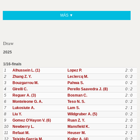
MÁS ▼
Draw
2025
1/16-finals
1
Alhussein L. (1)
Lopez P.
2 : 0
2
Zhang Z. Y.
Leclercq M.
0 : 2
3
Bouzgarrou M.
Pahwa S.
0 : 2
4
Girelli C.
Perello Saavedra J. (8)
0 : 2
5
Reguer A. (3)
Bosman C.
2 : 0
6
Monteleone G. A.
Teso N. S.
0 : 2
7
Lukosiute A.
Lam S.
2 : 1
8
Liu Y.
Wildgruber A. (5)
0 : 2
9
Gomez O'Hayon V. (6)
Ruan Z. Y.
2 : 0
10
Newberry L.
Mansfield K.
1 : 2
11
Refaat M.
Heuser M.
2 : 1
12
Teixido Garcia M.
Koller A. (4)
0 : 2