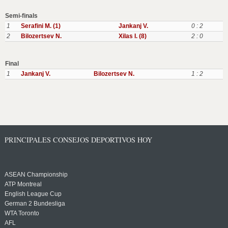
Semi-finals
1
Serafini M. (1)
Jankanj V.
0 : 2
2
Bilozertsev N.
Xilas I. (8)
2 : 0
Final
1
Jankanj V.
Bilozertsev N.
1 : 2
PRINCIPALES CONSEJOS DEPORTIVOS HOY
ASEAN Championship
ATP Montreal
English League Cup
German 2 Bundesliga
WTA Toronto
AFL