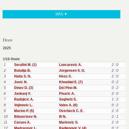
MÁS ▼
Draw
2025
1/16-finals
1
Serafini M. (1)
Loncarevic A.
2 : 0
2
Butulija B.
Jorgensen S. G.
2 : 0
3
Haita S. H.
Hess S.
2 : 0
4
Jovic N.
Khoeblal E. (7)
0 : 2
5
Dinev D. (3)
Del Pino M.
0 : 2
6
Jankanj V.
Pisaric A.
2 : 0
7
Radojicic A.
Seghetti S.
1 : 2
8
Vojinovic L.
Vales A. (6)
0 : 2
9
Marino P. (5)
Overbeck C. E.
2 : 0
10
Bilozertsev N.
Ifi N.
2 : 1
11
Caruso A.
Markovic S.
2 : 0
12
Madzarevic L.
Radjenovic V. (4)
0 : 2