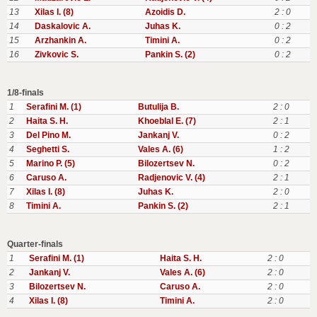
13
Xilas I. (8)
Azoidis D.
2 : 0
14
Daskalovic A.
Juhas K.
0 : 2
15
Arzhankin A.
Timini A.
0 : 2
16
Zivkovic S.
Pankin S. (2)
0 : 2
1/8-finals
1
Serafini M. (1)
Butulija B.
2 : 0
2
Haita S. H.
Khoeblal E. (7)
2 : 1
3
Del Pino M.
Jankanj V.
0 : 2
4
Seghetti S.
Vales A. (6)
1 : 2
5
Marino P. (5)
Bilozertsev N.
0 : 2
6
Caruso A.
Radjenovic V. (4)
2 : 1
7
Xilas I. (8)
Juhas K.
2 : 0
8
Timini A.
Pankin S. (2)
2 : 1
Quarter-finals
1
Serafini M. (1)
Haita S. H.
2 : 0
2
Jankanj V.
Vales A. (6)
2 : 0
3
Bilozertsev N.
Caruso A.
2 : 0
4
Xilas I. (8)
Timini A.
2 : 0