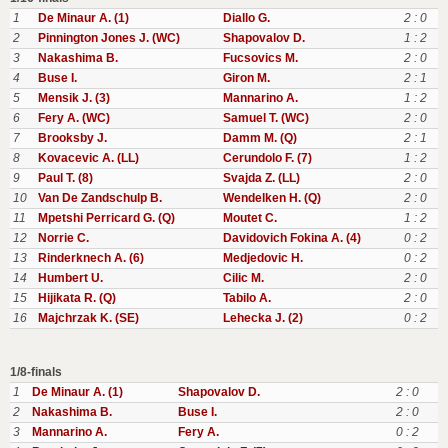
1
De Minaur A. (1)
Diallo G.
2 : 0
2
Pinnington Jones J. (WC)
Shapovalov D.
1 : 2
3
Nakashima B.
Fucsovics M.
2 : 0
4
Buse I.
Giron M.
2 : 1
5
Mensik J. (3)
Mannarino A.
1 : 2
6
Fery A. (WC)
Samuel T. (WC)
2 : 0
7
Brooksby J.
Damm M. (Q)
2 : 1
8
Kovacevic A. (LL)
Cerundolo F. (7)
1 : 2
9
Paul T. (8)
Svajda Z. (LL)
2 : 0
10
Van De Zandschulp B.
Wendelken H. (Q)
2 : 0
11
Mpetshi Perricard G. (Q)
Moutet C.
1 : 2
12
Norrie C.
Davidovich Fokina A. (4)
0 : 2
13
Rinderknech A. (6)
Medjedovic H.
0 : 2
14
Humbert U.
Cilic M.
2 : 0
15
Hijikata R. (Q)
Tabilo A.
2 : 0
16
Majchrzak K. (SE)
Lehecka J. (2)
0 : 2
1/8-finals
1
De Minaur A. (1)
Shapovalov D.
2 : 0
2
Nakashima B.
Buse I.
2 : 0
3
Mannarino A.
Fery A.
0 : 2