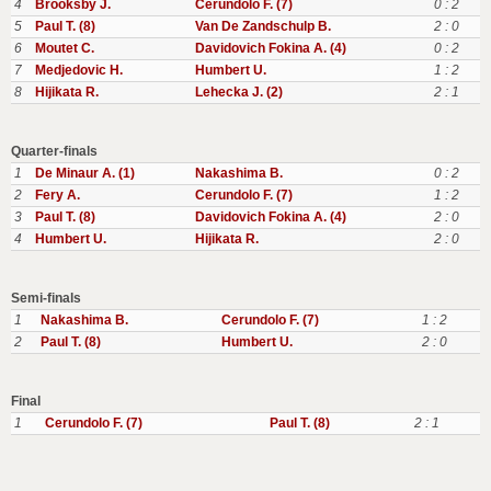
4
Brooksby J.
Cerundolo F. (7)
0 : 2
5
Paul T. (8)
Van De Zandschulp B.
2 : 0
6
Moutet C.
Davidovich Fokina A. (4)
0 : 2
7
Medjedovic H.
Humbert U.
1 : 2
8
Hijikata R.
Lehecka J. (2)
2 : 1
Quarter-finals
1
De Minaur A. (1)
Nakashima B.
0 : 2
2
Fery A.
Cerundolo F. (7)
1 : 2
3
Paul T. (8)
Davidovich Fokina A. (4)
2 : 0
4
Humbert U.
Hijikata R.
2 : 0
Semi-finals
1
Nakashima B.
Cerundolo F. (7)
1 : 2
2
Paul T. (8)
Humbert U.
2 : 0
Final
1
Cerundolo F. (7)
Paul T. (8)
2 : 1