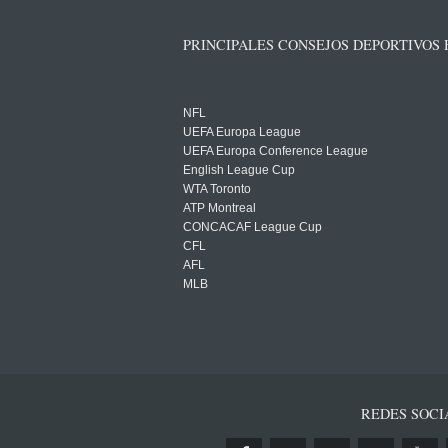
PRINCIPALES CONSEJOS DEPORTIVOS
NFL
UEFA Europa League
UEFA Europa Conference League
English League Cup
WTA Toronto
ATP Montreal
CONCACAF League Cup
CFL
AFL
MLB
REDES SOCI