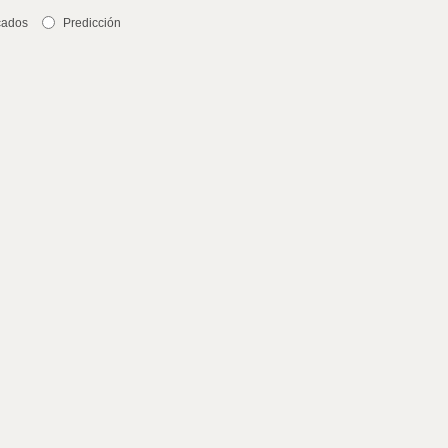
cados
Predicción