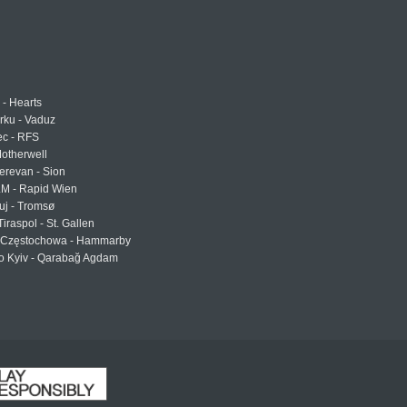
 - Hearts
urku - Vaduz
ec - RFS
otherwell
erevan - Sion
LM - Rapid Wien
uj - Tromsø
Tiraspol - St. Gallen
Częstochowa - Hammarby
 Kyiv - Qarabağ Agdam