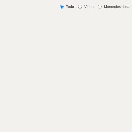
Todo
Video
Momentos desta