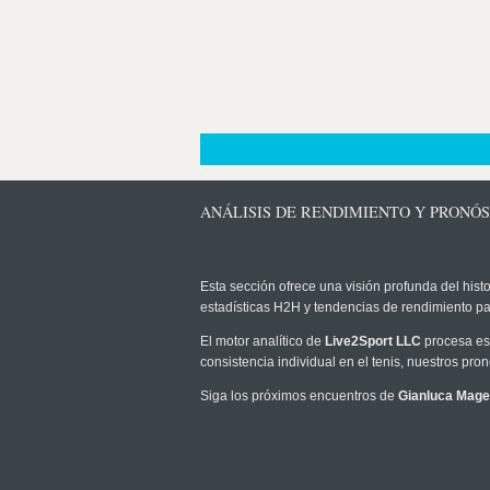
ANÁLISIS DE RENDIMIENTO Y PRONÓ
Esta sección ofrece una visión profunda del histo
estadísticas H2H y tendencias de rendimiento pa
El motor analítico de
Live2Sport LLC
procesa est
consistencia individual en el tenis, nuestros pr
Siga los próximos encuentros de
Gianluca Mage