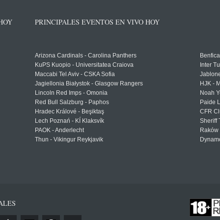
 HOY
PRINCIPALES EVENTOS EN VIVO HOY
Arizona Cardinals - Carolina Panthers
Benfica
KuPS Kuopio - Universitatea Craiova
Inter T
Maccabi Tel Aviv - CSKA Sofia
Jablon
Jagiellonia Białystok - Glasgow Rangers
HJK - M
Lincoln Red Imps - Omonia
Noah Y
Red Bull Salzburg - Paphos
Paide 
Hradec Králové - Beşiktaş
CFR Cl
Lech Poznań - KÍ Klaksvík
Sheriff 
PAOK - Anderlecht
Raków 
Thun - Vikingur Reykjavik
Dynamo
ALES