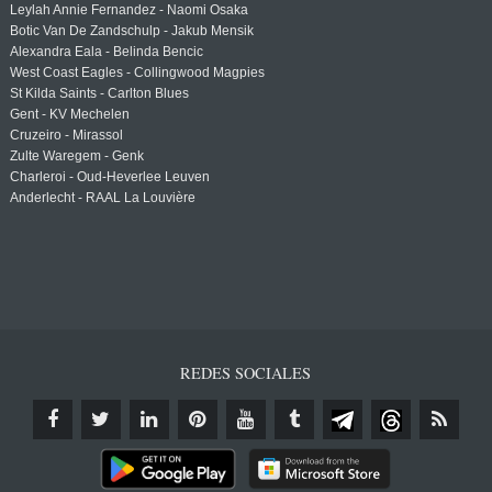
Leylah Annie Fernandez - Naomi Osaka
Botic Van De Zandschulp - Jakub Mensik
Alexandra Eala - Belinda Bencic
West Coast Eagles - Collingwood Magpies
St Kilda Saints - Carlton Blues
Gent - KV Mechelen
Cruzeiro - Mirassol
Zulte Waregem - Genk
Charleroi - Oud-Heverlee Leuven
Anderlecht - RAAL La Louvière
REDES SOCIALES