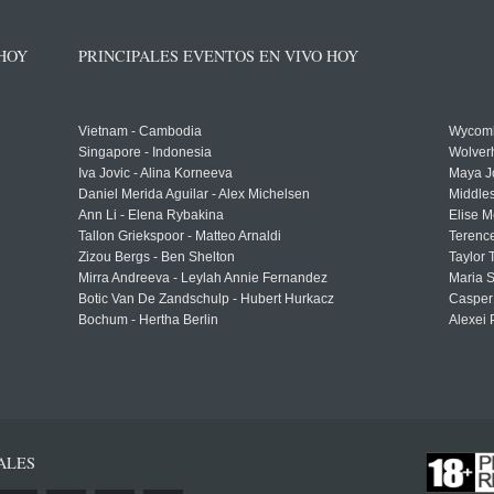
 HOY
PRINCIPALES EVENTOS EN VIVO HOY
Vietnam - Cambodia
Wycomb
Singapore - Indonesia
Wolver
Iva Jovic - Alina Korneeva
Maya J
Daniel Merida Aguilar - Alex Michelsen
Middle
Ann Li - Elena Rybakina
Elise M
Tallon Griekspoor - Matteo Arnaldi
Terenc
Zizou Bergs - Ben Shelton
Taylor 
Mirra Andreeva - Leylah Annie Fernandez
Maria S
Botic Van De Zandschulp - Hubert Hurkacz
Casper
Bochum - Hertha Berlin
Alexei 
ALES