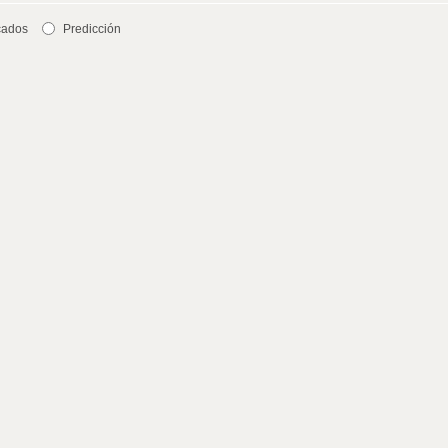
cados
Predicción