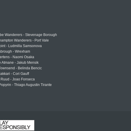
e Wanderers - Stevenage Borough
hampton Wanderers - Port Vale
oint - Ludmilla Samsonova
sbrough - Wrexham
ertens - Naomi Osaka
e Atmane - Jakub Mensik
Townsend - Belinda Bencic
akkari - Cori Gauff
 Ruud - Joao Fonseca
Popyrin - Thiago Augustin Tirante