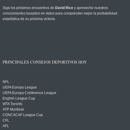
Siga los próximos encuentros de
David Rice
y aproveche nuestros
conocimientos basados en datos para comprender mejor la probabilidad
estadística de su próxima victoria.
PRINCIPALES CONSEJOS DEPORTIVOS HOY
NFL
UEFA Europa League
UEFA Europa Conference League
English League Cup
WTA Toronto
ATP Montreal
CONCACAF League Cup
CFL
AFL