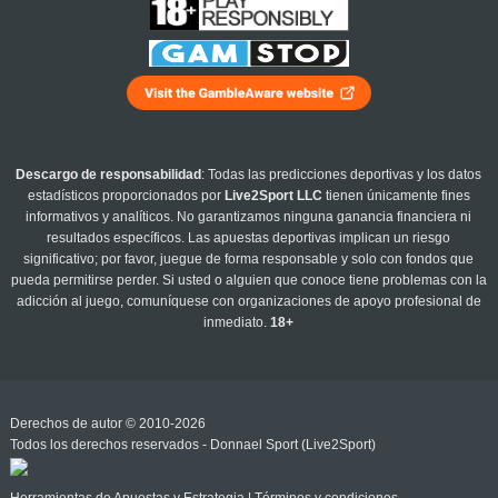
Descargo de responsabilidad
: Todas las predicciones deportivas y los datos
estadísticos proporcionados por
Live2Sport LLC
tienen únicamente fines
informativos y analíticos. No garantizamos ninguna ganancia financiera ni
resultados específicos. Las apuestas deportivas implican un riesgo
significativo; por favor, juegue de forma responsable y solo con fondos que
pueda permitirse perder. Si usted o alguien que conoce tiene problemas con la
adicción al juego, comuníquese con organizaciones de apoyo profesional de
inmediato.
18+
Derechos de autor © 2010-2026
Todos los derechos reservados - Donnael Sport (Live2Sport)