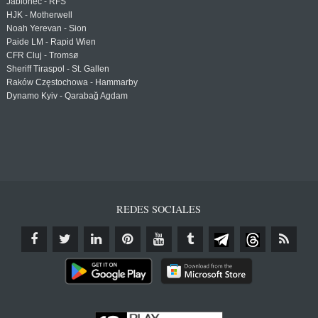
Jablonec - RFS
HJK - Motherwell
Noah Yerevan - Sion
Paide LM - Rapid Wien
CFR Cluj - Tromsø
Sheriff Tiraspol - St. Gallen
Raków Częstochowa - Hammarby
Dynamo Kyiv - Qarabağ Agdam
REDES SOCIALES