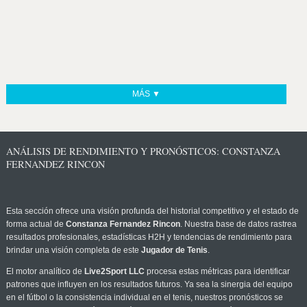
MÁS ▼
ANÁLISIS DE RENDIMIENTO Y PRONÓSTICOS: CONSTANZA
FERNANDEZ RINCON
Esta sección ofrece una visión profunda del historial competitivo y el estado de
forma actual de
Constanza Fernandez Rincon
. Nuestra base de datos rastrea
resultados profesionales, estadísticas H2H y tendencias de rendimiento para
brindar una visión completa de este
Jugador de Tenis
.
El motor analítico de
Live2Sport LLC
procesa estas métricas para identificar
patrones que influyen en los resultados futuros. Ya sea la sinergia del equipo
en el fútbol o la consistencia individual en el tenis, nuestros pronósticos se