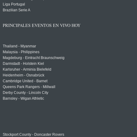
Liga Portugal
Brazilian Serie A
PRINCIPALES EVENTOS EN VIVO HOY
Thailand - Myanmar
Malaysia - Philippines
Magdeburg - Eintracht Braunschweig
Darmstadt - Holstein Kiel
Karlsruher - Arminia Bielefeld
Heidenheim - Osnabrück
Cambridge United - Barnet
Queens Park Rangers - Millwall
Derby County - Lincoln City
Barnsley - Wigan Athletic
Stockport County - Doncaster Rovers