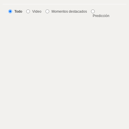
Todo
Video
Momentos destacados
Predicción