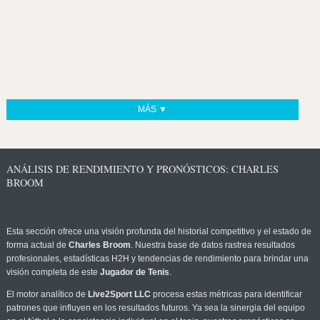
MÁS ▼
ANÁLISIS DE RENDIMIENTO Y PRONÓSTICOS: CHARLES
BROOM
Esta sección ofrece una visión profunda del historial competitivo y el estado de
forma actual de
Charles Broom
. Nuestra base de datos rastrea resultados
profesionales, estadísticas H2H y tendencias de rendimiento para brindar una
visión completa de este
Jugador de Tenis
.
El motor analítico de
Live2Sport LLC
procesa estas métricas para identificar
patrones que influyen en los resultados futuros. Ya sea la sinergia del equipo