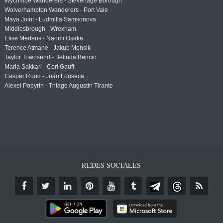
Wycombe Wanderers - Stevenage Borough
Wolverhampton Wanderers - Port Vale
Maya Joint - Ludmilla Samsonova
Middlesbrough - Wrexham
Elise Mertens - Naomi Osaka
Terence Atmane - Jakub Mensik
Taylor Townsend - Belinda Bencic
Maria Sakkari - Cori Gauff
Casper Ruud - Joao Fonseca
Alexei Popyrin - Thiago Augustin Tirante
REDES SOCIALES