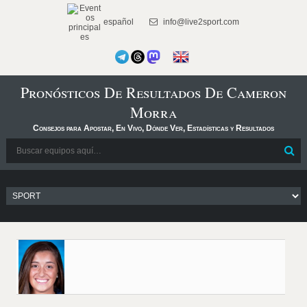
español
info@live2sport.com
Pronósticos De Resultados De Cameron
Morra
Consejos para Apostar, En Vivo, Dónde Ver, Estadísticas y Resultados