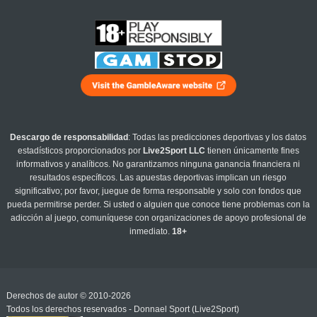
Descargo de responsabilidad
: Todas las predicciones deportivas y los datos
estadísticos proporcionados por
Live2Sport LLC
tienen únicamente fines
informativos y analíticos. No garantizamos ninguna ganancia financiera ni
resultados específicos. Las apuestas deportivas implican un riesgo
significativo; por favor, juegue de forma responsable y solo con fondos que
pueda permitirse perder. Si usted o alguien que conoce tiene problemas con la
adicción al juego, comuníquese con organizaciones de apoyo profesional de
inmediato.
18+
Derechos de autor © 2010-2026
Todos los derechos reservados - Donnael Sport (Live2Sport)