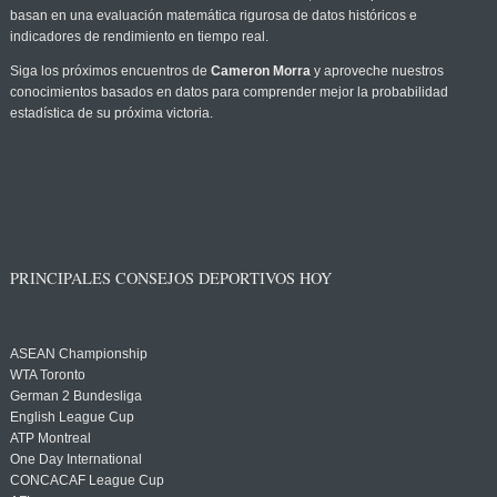
basan en una evaluación matemática rigurosa de datos históricos e
indicadores de rendimiento en tiempo real.
Siga los próximos encuentros de
Cameron Morra
y aproveche nuestros
conocimientos basados en datos para comprender mejor la probabilidad
estadística de su próxima victoria.
PRINCIPALES CONSEJOS DEPORTIVOS HOY
ASEAN Championship
WTA Toronto
German 2 Bundesliga
English League Cup
ATP Montreal
One Day International
CONCACAF League Cup