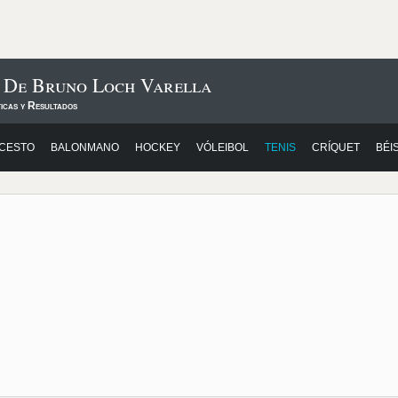
s De Bruno Loch Varella
icas y Resultados
CESTO
BALONMANO
HOCKEY
VÓLEIBOL
TENIS
CRÍQUET
BÉI