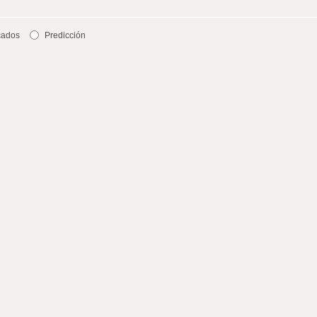
cados
Predicción