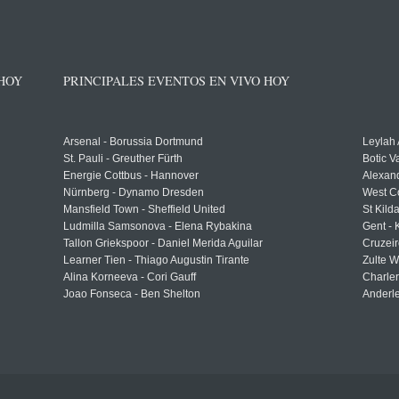
 HOY
PRINCIPALES EVENTOS EN VIVO HOY
Arsenal - Borussia Dortmund
Leylah
St. Pauli - Greuther Fürth
Botic V
Energie Cottbus - Hannover
Alexand
Nürnberg - Dynamo Dresden
West C
Mansfield Town - Sheffield United
St Kild
Ludmilla Samsonova - Elena Rybakina
Gent -
Tallon Griekspoor - Daniel Merida Aguilar
Cruzeir
Learner Tien - Thiago Augustin Tirante
Zulte 
Alina Korneeva - Cori Gauff
Charle
Joao Fonseca - Ben Shelton
Anderle