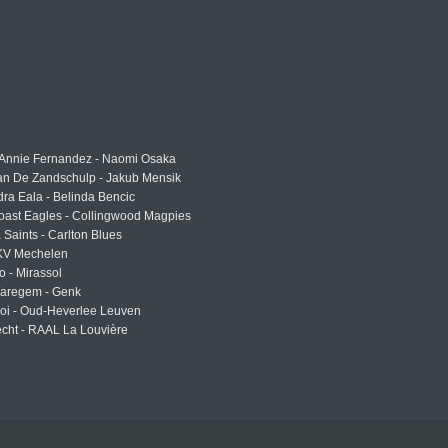
 Annie Fernandez - Naomi Osaka
an De Zandschulp - Jakub Mensik
ra Eala - Belinda Bencic
oast Eagles - Collingwood Magpies
a Saints - Carlton Blues
 KV Mechelen
o - Mirassol
Waregem - Genk
roi - Oud-Heverlee Leuven
cht - RAAL La Louvière