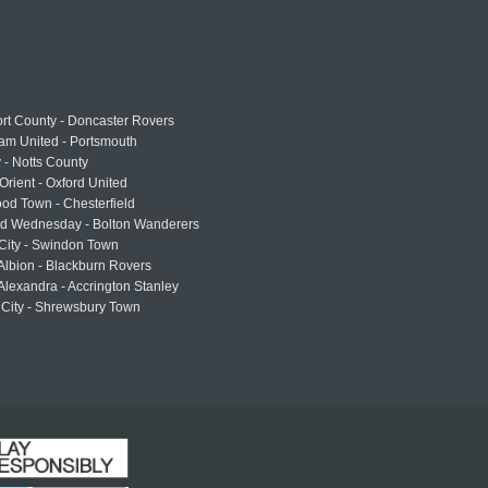
rt County - Doncaster Rovers
am United - Portsmouth
 - Notts County
Orient - Oxford United
od Town - Chesterfield
eld Wednesday - Bolton Wanderers
 City - Swindon Town
Albion - Blackburn Rovers
lexandra - Accrington Stanley
 City - Shrewsbury Town