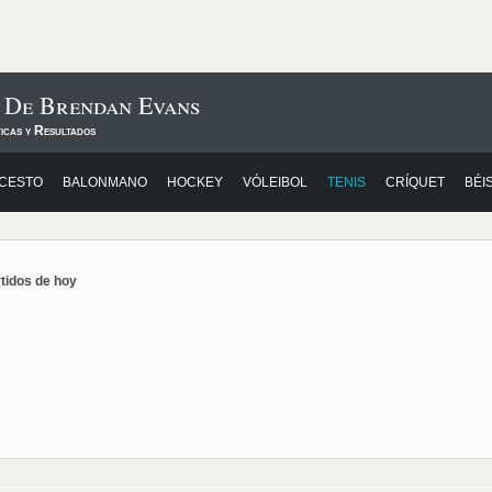
s De Brendan Evans
icas y Resultados
CESTO
BALONMANO
HOCKEY
VÓLEIBOL
TENIS
CRÍQUET
BÉI
rtidos de hoy