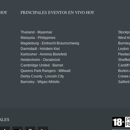
 HOY
PRINCIPALES EVENTOS EN VIVO HOY
Thailand - Myanmar
Stockpo
Malaysia - Philippines
West H
Magdeburg - Eintracht Braunschweig
Burnley
Darmstadt - Holstein Kiel
Leyton 
Karlsruher - Arminia Bielefeld
Fleetwo
Heidenheim - Osnabrück
Sheffi
Cambridge United - Barnet
Cardiff
Queens Park Rangers - Millwall
Burton 
Derby County - Lincoln City
Crewe A
Barnsley - Wigan Athletic
Salford
ALES