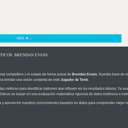
MÁS ▼
STICOS: BRENDAN EVANS
rial competitivo y el estado de forma actual de
Brendan Evans
. Nuestra base de d
ra brindar una visión completa de este
Jugador de Tenis
.
as métricas para identificar patrones que influyen en los resultados futuros. Ya sea 
onósticos se basan en una evaluación matemática rigurosa de datos históricos e ind
s
y aproveche nuestros conocimientos basados en datos para comprender mejor la p