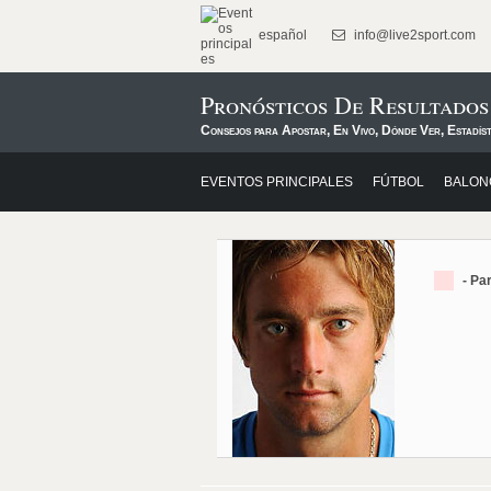
español
info@live2sport.com
Pronósticos De Resultado
Consejos para Apostar, En Vivo, Dónde Ver, Estadíst
EVENTOS PRINCIPALES
FÚTBOL
BALON
- Pa