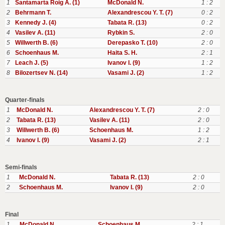
1
Santamarta Roig A. (1)
McDonald N.
1 : 2
2
Behrmann T.
Alexandrescou Y. T. (7)
0 : 2
3
Kennedy J. (4)
Tabata R. (13)
0 : 2
4
Vasilev A. (11)
Rybkin S.
2 : 0
5
Willwerth B. (6)
Derepasko T. (10)
2 : 0
6
Schoenhaus M.
Haita S. H.
2 : 1
7
Leach J. (5)
Ivanov I. (9)
1 : 2
8
Bilozertsev N. (14)
Vasami J. (2)
1 : 2
Quarter-finals
1
McDonald N.
Alexandrescou Y. T. (7)
2 : 0
2
Tabata R. (13)
Vasilev A. (11)
2 : 0
3
Willwerth B. (6)
Schoenhaus M.
1 : 2
4
Ivanov I. (9)
Vasami J. (2)
2 : 1
Semi-finals
1
McDonald N.
Tabata R. (13)
2 : 0
2
Schoenhaus M.
Ivanov I. (9)
2 : 0
Final
1
McDonald N.
Schoenhaus M.
2 : 1