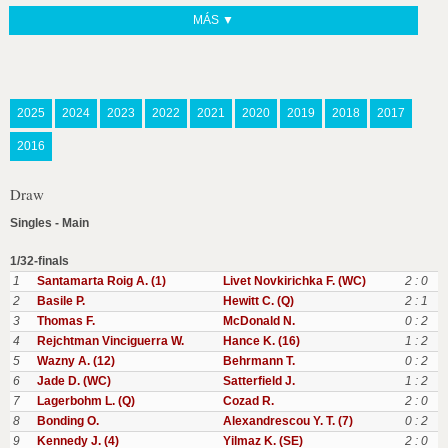
MÁS ▼
2025
2024
2023
2022
2021
2020
2019
2018
2017
2016
Draw
Singles - Main
1/32-finals
1
Santamarta Roig A. (1)
Livet Novkirichka F. (WC)
2 : 0
2
Basile P.
Hewitt C. (Q)
2 : 1
3
Thomas F.
McDonald N.
0 : 2
4
Rejchtman Vinciguerra W.
Hance K. (16)
1 : 2
5
Wazny A. (12)
Behrmann T.
0 : 2
6
Jade D. (WC)
Satterfield J.
1 : 2
7
Lagerbohm L. (Q)
Cozad R.
2 : 0
8
Bonding O.
Alexandrescou Y. T. (7)
0 : 2
9
Kennedy J. (4)
Yilmaz K. (SE)
2 : 0