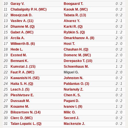
10
Garay V.
Boogaard T.
0 : 2
11
Chabalgoity P. H. (WC)
Kaouk M. (WC)
0 : 2
12
Mosejczuk D.
Tabata R. (13)
0 : 2
13
Vasilev A. (11)
Alvarez Y.
2 : 1
14
Dhamne M. (Q)
Karki R. (Q)
0 : 2
15
Gabet A. (WC)
Rybkin S. (Q)
1 : 2
16
Arcila A.
Omarkhanov A. (8)
2 : 0
17
Willwerth B. (6)
Host T.
2 : 0
18
Hede L.
Chauhan H. (Q)
0 : 2
19
Exsted M.
Domenc M. (WC)
2 : 0
20
Bennani K.
Derepasko T. (10)
1 : 2
21
Kumstat J. (15)
Schoenhaus M.
1 : 2
22
Faut P. A. (WC)
Miguel G.
2 : 0
23
Kawanishi H. (SE)
Johnston N.
0 : 2
24
Haita S. H. (Q)
Paldanius O. (3)
2 : 1
25
Leach J. (5)
Nurlanuly Z.
2 : 1
26
Pleshivtsev E.
Chen K. S.
0 : 2
27
Dussault M.
Pagani D.
0 : 2
28
Kouame M.
Ivanov I. (9)
1 : 2
29
Bilozertsev N. (14)
Milic O.
2 : 0
30
Clerc D. (WC)
Secord J.
0 : 2
31
Talan Lopatic L. (Q)
Mackenzie J.
0 : 2