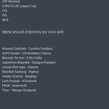
ATP Montreal
CONCACAF League Cup
CFL
AFL
MLB
PRINCIPALES EVENTOS EN VIVO HOY
Arizona Cardinals - Carolina Panthers
KuPS Kuopio - Universitatea Craiova
Maccabi Tel Aviv - CSKA Sofia
Jagiellonia Białystok - Glasgow Rangers
Lincoln Red Imps - Omonia
Red Bull Salzburg - Paphos
Hradec Králové - Beşiktaş
Lech Poznań - KÍ Klaksvík
PAOK - Anderlecht
Thun - Vikingur Reykjavik