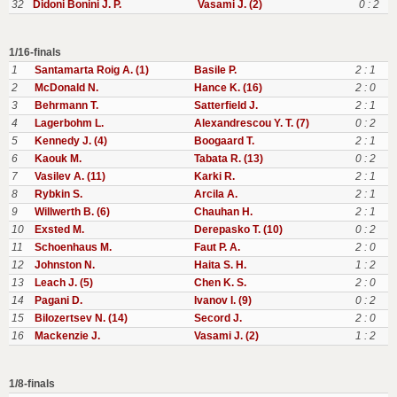
32
Didoni Bonini J. P.
Vasami J. (2)
0 : 2
1/16-finals
1
Santamarta Roig A. (1)
Basile P.
2 : 1
2
McDonald N.
Hance K. (16)
2 : 0
3
Behrmann T.
Satterfield J.
2 : 1
4
Lagerbohm L.
Alexandrescou Y. T. (7)
0 : 2
5
Kennedy J. (4)
Boogaard T.
2 : 1
6
Kaouk M.
Tabata R. (13)
0 : 2
7
Vasilev A. (11)
Karki R.
2 : 1
8
Rybkin S.
Arcila A.
2 : 1
9
Willwerth B. (6)
Chauhan H.
2 : 1
10
Exsted M.
Derepasko T. (10)
0 : 2
11
Schoenhaus M.
Faut P. A.
2 : 0
12
Johnston N.
Haita S. H.
1 : 2
13
Leach J. (5)
Chen K. S.
2 : 0
14
Pagani D.
Ivanov I. (9)
0 : 2
15
Bilozertsev N. (14)
Secord J.
2 : 0
16
Mackenzie J.
Vasami J. (2)
1 : 2
1/8-finals