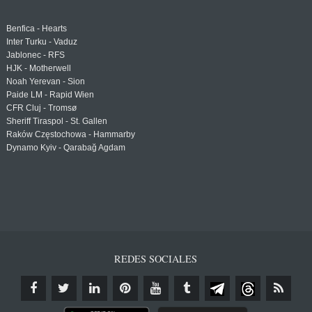
Benfica - Hearts
Inter Turku - Vaduz
Jablonec - RFS
HJK - Motherwell
Noah Yerevan - Sion
Paide LM - Rapid Wien
CFR Cluj - Tromsø
Sheriff Tiraspol - St. Gallen
Raków Częstochowa - Hammarby
Dynamo Kyiv - Qarabağ Agdam
REDES SOCIALES