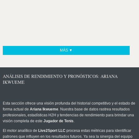
MÁS ▼
ANÁLISIS DE RENDIMIENTO Y PRONÓSTICOS: ARIANA
IKWUEME
Esta sección ofrece una visión profunda del historial competitivo y el estado de
forma actual de
Ariana Ikwueme
. Nuestra base de datos rastrea resultados
profesionales, estadísticas H2H y tendencias de rendimiento para brindar una
visión completa de este
Jugador de Tenis
.
El motor analítico de
Live2Sport LLC
procesa estas métricas para identificar
patrones que influyen en los resultados futuros. Ya sea la sinergia del equipo