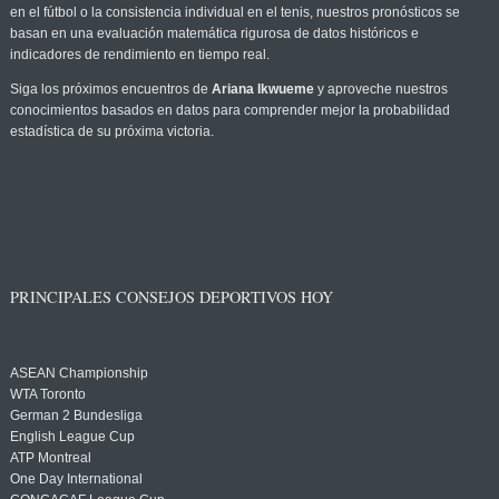
en el fútbol o la consistencia individual en el tenis, nuestros pronósticos se
basan en una evaluación matemática rigurosa de datos históricos e
indicadores de rendimiento en tiempo real.
Siga los próximos encuentros de
Ariana Ikwueme
y aproveche nuestros
conocimientos basados en datos para comprender mejor la probabilidad
estadística de su próxima victoria.
PRINCIPALES CONSEJOS DEPORTIVOS HOY
ASEAN Championship
WTA Toronto
German 2 Bundesliga
English League Cup
ATP Montreal
One Day International