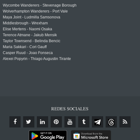
Wycombe Wanderers - Stevenage Borough
Wolverhampton Wanderers - Port Vale
Maya Joint - Ludmilla Samsonova
Middlesbrough - Wrexham
Elise Mertens - Naomi Osaka
Terence Atmane - Jakub Mensik
Taylor Townsend - Belinda Bencic
Maria Sakkari - Cori Gauff
Casper Ruud - Joao Fonseca
Alexei Popyrin - Thiago Augustin Tirante
REDES SOCIALES