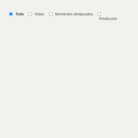
Todo
Video
Momentos destacados
Predicción