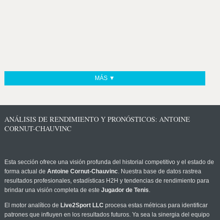
MÁS ▼
ANÁLISIS DE RENDIMIENTO Y PRONÓSTICOS: ANTOINE
CORNUT-CHAUVINC
Esta sección ofrece una visión profunda del historial competitivo y el estado de
forma actual de
Antoine Cornut-Chauvinc
. Nuestra base de datos rastrea
resultados profesionales, estadísticas H2H y tendencias de rendimiento para
brindar una visión completa de este
Jugador de Tenis
.
El motor analítico de
Live2Sport LLC
procesa estas métricas para identificar
patrones que influyen en los resultados futuros. Ya sea la sinergia del equipo