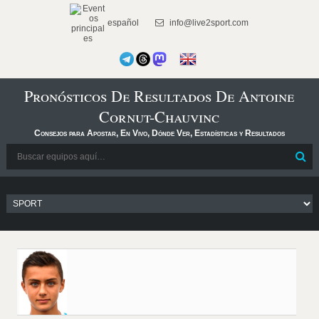
español
info@live2sport.com
Pronósticos De Resultados De Antoine
Cornut-Chauvinc
Consejos para Apostar, En Vivo, Dónde Ver, Estadísticas y Resultados