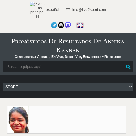
español
info@live2sport.com
Pronósticos De Resultados De Annika
Kannan
Consejos para Apostar, En Vivo, Dónde Ver, Estadísticas y Resultados