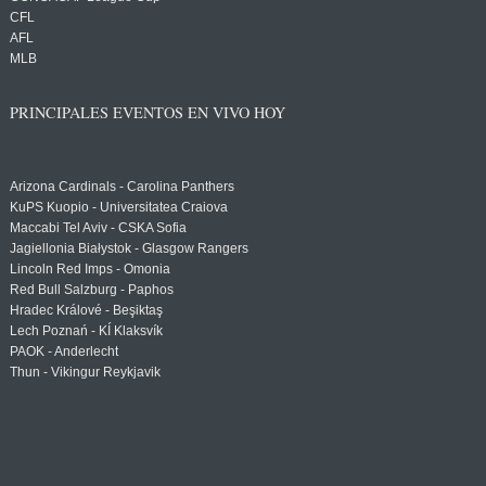
CFL
AFL
MLB
PRINCIPALES EVENTOS EN VIVO HOY
Arizona Cardinals - Carolina Panthers
KuPS Kuopio - Universitatea Craiova
Maccabi Tel Aviv - CSKA Sofia
Jagiellonia Białystok - Glasgow Rangers
Lincoln Red Imps - Omonia
Red Bull Salzburg - Paphos
Hradec Králové - Beşiktaş
Lech Poznań - KÍ Klaksvík
PAOK - Anderlecht
Thun - Vikingur Reykjavik