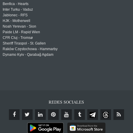
Benfica - Hearts
Inter Turku - Vaduz
Jablonec - RFS
HJK - Motherwell
Noah Yerevan - Sion
Paide LM - Rapid Wien
CFR Cluj - Tromsø
Sheriff Tiraspol - St. Gallen
Raków Częstochowa - Hammarby
Dynamo Kyiv - Qarabağ Agdam
REDES SOCIALES