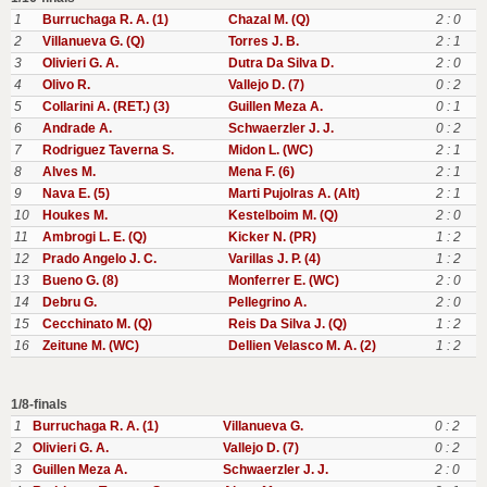
1
Burruchaga R. A. (1)
Chazal M. (Q)
2 : 0
2
Villanueva G. (Q)
Torres J. B.
2 : 1
3
Olivieri G. A.
Dutra Da Silva D.
2 : 0
4
Olivo R.
Vallejo D. (7)
0 : 2
5
Collarini A. (RET.) (3)
Guillen Meza A.
0 : 1
6
Andrade A.
Schwaerzler J. J.
0 : 2
7
Rodriguez Taverna S.
Midon L. (WC)
2 : 1
8
Alves M.
Mena F. (6)
2 : 1
9
Nava E. (5)
Marti Pujolras A. (Alt)
2 : 1
10
Houkes M.
Kestelboim M. (Q)
2 : 0
11
Ambrogi L. E. (Q)
Kicker N. (PR)
1 : 2
12
Prado Angelo J. C.
Varillas J. P. (4)
1 : 2
13
Bueno G. (8)
Monferrer E. (WC)
2 : 0
14
Debru G.
Pellegrino A.
2 : 0
15
Cecchinato M. (Q)
Reis Da Silva J. (Q)
1 : 2
16
Zeitune M. (WC)
Dellien Velasco M. A. (2)
1 : 2
1/8-finals
1
Burruchaga R. A. (1)
Villanueva G.
0 : 2
2
Olivieri G. A.
Vallejo D. (7)
0 : 2
3
Guillen Meza A.
Schwaerzler J. J.
2 : 0