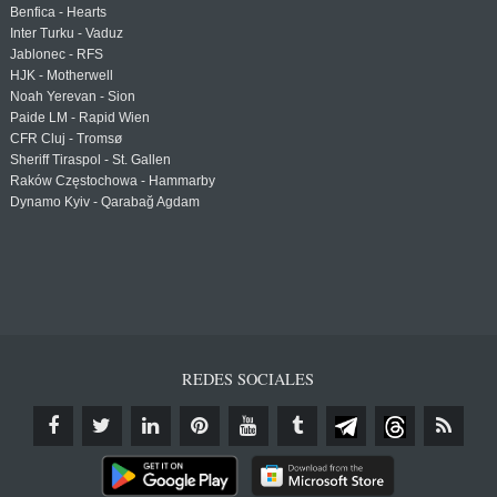
Benfica - Hearts
Inter Turku - Vaduz
Jablonec - RFS
HJK - Motherwell
Noah Yerevan - Sion
Paide LM - Rapid Wien
CFR Cluj - Tromsø
Sheriff Tiraspol - St. Gallen
Raków Częstochowa - Hammarby
Dynamo Kyiv - Qarabağ Agdam
REDES SOCIALES