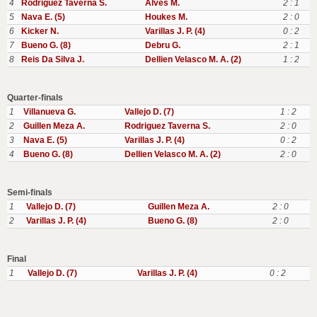
4
Rodriguez Taverna S.
Alves M.
2 : 1
5
Nava E. (5)
Houkes M.
2 : 0
6
Kicker N.
Varillas J. P. (4)
0 : 2
7
Bueno G. (8)
Debru G.
2 : 1
8
Reis Da Silva J.
Dellien Velasco M. A. (2)
1 : 2
Quarter-finals
1
Villanueva G.
Vallejo D. (7)
1 : 2
2
Guillen Meza A.
Rodriguez Taverna S.
2 : 0
3
Nava E. (5)
Varillas J. P. (4)
0 : 2
4
Bueno G. (8)
Dellien Velasco M. A. (2)
2 : 0
Semi-finals
1
Vallejo D. (7)
Guillen Meza A.
2 : 0
2
Varillas J. P. (4)
Bueno G. (8)
2 : 0
Final
1
Vallejo D. (7)
Varillas J. P. (4)
0 : 2