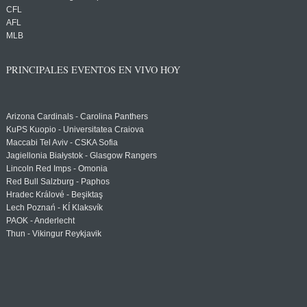
CFL
AFL
MLB
PRINCIPALES EVENTOS EN VIVO HOY
Arizona Cardinals - Carolina Panthers
KuPS Kuopio - Universitatea Craiova
Maccabi Tel Aviv - CSKA Sofia
Jagiellonia Białystok - Glasgow Rangers
Lincoln Red Imps - Omonia
Red Bull Salzburg - Paphos
Hradec Králové - Beşiktaş
Lech Poznań - KÍ Klaksvík
PAOK - Anderlecht
Thun - Vikingur Reykjavik