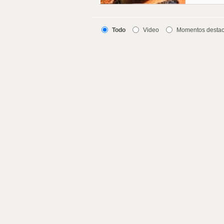
Todo
Video
Momentos desta