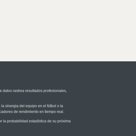
e datos rastrea resultados profesionales,
la sinergia del equipo en el fútbol o la
icadores de rendimiento en tiempo real.
la probabilidad estadística de su próxima