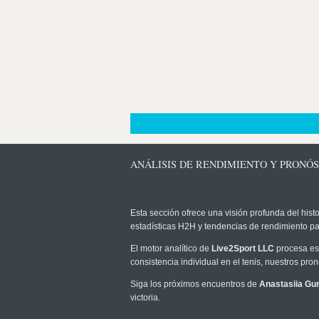
ANÁLISIS DE RENDIMIENTO Y PRONÓS
Esta sección ofrece una visión profunda del histo
estadísticas H2H y tendencias de rendimiento pa
El motor analítico de
Live2Sport LLC
procesa est
consistencia individual en el tenis, nuestros pr
Siga los próximos encuentros de
Anastasiia Gu
victoria.