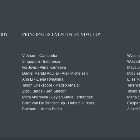
 HOY
PRINCIPALES EVENTOS EN VIVO HOY
Vietnam - Cambodia
Wycomb
Singapore - Indonesia
Wolver
Iva Jovic - Alina Korneeva
Maya J
Daniel Merida Aguilar - Alex Michelsen
Middle
Ann Li - Elena Rybakina
Elise M
Tallon Griekspoor - Matteo Arnaldi
Terenc
Zizou Bergs - Ben Shelton
Taylor 
Mirra Andreeva - Leylah Annie Fernandez
Maria S
Botic Van De Zandschulp - Hubert Hurkacz
Casper
Bochum - Hertha Berlin
Alexei 