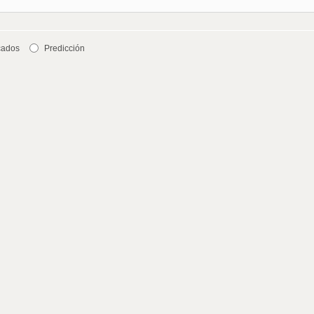
cados
Predicción