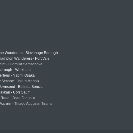
e Wanderers - Stevenage Borough
hampton Wanderers - Port Vale
oint - Ludmilla Samsonova
sbrough - Wrexham
ertens - Naomi Osaka
e Atmane - Jakub Mensik
Townsend - Belinda Bencic
akkari - Cori Gauff
 Ruud - Joao Fonseca
Popyrin - Thiago Augustin Tirante