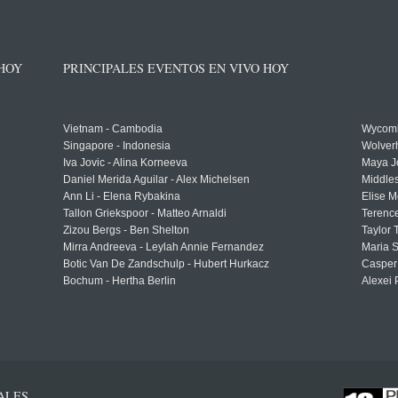
 HOY
PRINCIPALES EVENTOS EN VIVO HOY
Vietnam - Cambodia
Wycomb
Singapore - Indonesia
Wolver
Iva Jovic - Alina Korneeva
Maya J
Daniel Merida Aguilar - Alex Michelsen
Middle
Ann Li - Elena Rybakina
Elise M
Tallon Griekspoor - Matteo Arnaldi
Terenc
Zizou Bergs - Ben Shelton
Taylor 
Mirra Andreeva - Leylah Annie Fernandez
Maria S
Botic Van De Zandschulp - Hubert Hurkacz
Casper
Bochum - Hertha Berlin
Alexei 
ALES