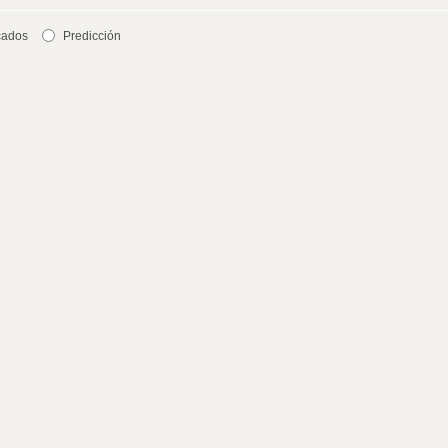
cados
Predicción