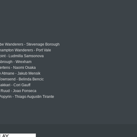
e Wanderers - Stevenage Borough
hampton Wanderers - Port Vale
oint - Ludmilla Samsonova
sbrough - Wrexham
ertens - Naomi Osaka
e Atmane - Jakub Mensik
Townsend - Belinda Bencic
akkari - Cori Gauff
 Ruud - Joao Fonseca
Popyrin - Thiago Augustin Tirante