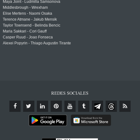
Maya Joint - Ludmilla Samsonova
Middlesbrough - Wrexham
Elise Mertens - Naomi Osaka
Terence Atmane - Jakub Mensik
Taylor Townsend - Belinda Bencic
Maria Sakkari - Cori Gauff
Casper Ruud - Joao Fonseca
Alexei Popyrin - Thiago Augustin Tirante
REDES SOCIALES