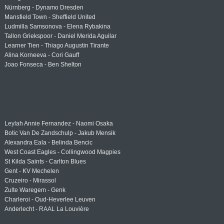
Nürnberg - Dynamo Dresden
Mansfield Town - Sheffield United
Ludmilla Samsonova - Elena Rybakina
Tallon Griekspoor - Daniel Merida Aguilar
Learner Tien - Thiago Augustin Tirante
Alina Korneeva - Cori Gauff
Joao Fonseca - Ben Shelton
Leylah Annie Fernandez - Naomi Osaka
Botic Van De Zandschulp - Jakub Mensik
Alexandra Eala - Belinda Bencic
West Coast Eagles - Collingwood Magpies
St Kilda Saints - Carlton Blues
Gent - KV Mechelen
Cruzeiro - Mirassol
Zulte Waregem - Genk
Charleroi - Oud-Heverlee Leuven
Anderlecht - RAAL La Louvière