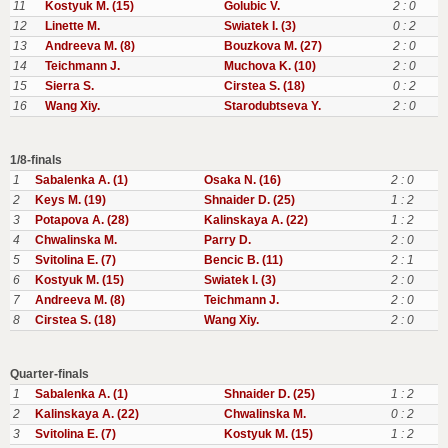
11
Kostyuk M. (15)
Golubic V.
2 : 0
12
Linette M.
Swiatek I. (3)
0 : 2
13
Andreeva M. (8)
Bouzkova M. (27)
2 : 0
14
Teichmann J.
Muchova K. (10)
2 : 0
15
Sierra S.
Cirstea S. (18)
0 : 2
16
Wang Xiy.
Starodubtseva Y.
2 : 0
1/8-finals
1
Sabalenka A. (1)
Osaka N. (16)
2 : 0
2
Keys M. (19)
Shnaider D. (25)
1 : 2
3
Potapova A. (28)
Kalinskaya A. (22)
1 : 2
4
Chwalinska M.
Parry D.
2 : 0
5
Svitolina E. (7)
Bencic B. (11)
2 : 1
6
Kostyuk M. (15)
Swiatek I. (3)
2 : 0
7
Andreeva M. (8)
Teichmann J.
2 : 0
8
Cirstea S. (18)
Wang Xiy.
2 : 0
Quarter-finals
1
Sabalenka A. (1)
Shnaider D. (25)
1 : 2
2
Kalinskaya A. (22)
Chwalinska M.
0 : 2
3
Svitolina E. (7)
Kostyuk M. (15)
1 : 2