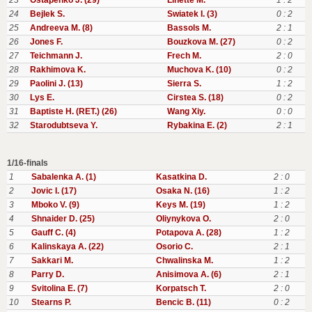
23
Ostapenko J. (29)
Linette M.
1 : 2
24
Bejlek S.
Swiatek I. (3)
0 : 2
25
Andreeva M. (8)
Bassols M.
2 : 1
26
Jones F.
Bouzkova M. (27)
0 : 2
27
Teichmann J.
Frech M.
2 : 0
28
Rakhimova K.
Muchova K. (10)
0 : 2
29
Paolini J. (13)
Sierra S.
1 : 2
30
Lys E.
Cirstea S. (18)
0 : 2
31
Baptiste H. (RET.) (26)
Wang Xiy.
0 : 0
32
Starodubtseva Y.
Rybakina E. (2)
2 : 1
1/16-finals
1
Sabalenka A. (1)
Kasatkina D.
2 : 0
2
Jovic I. (17)
Osaka N. (16)
1 : 2
3
Mboko V. (9)
Keys M. (19)
1 : 2
4
Shnaider D. (25)
Oliynykova O.
2 : 0
5
Gauff C. (4)
Potapova A. (28)
1 : 2
6
Kalinskaya A. (22)
Osorio C.
2 : 1
7
Sakkari M.
Chwalinska M.
1 : 2
8
Parry D.
Anisimova A. (6)
2 : 1
9
Svitolina E. (7)
Korpatsch T.
2 : 0
10
Stearns P.
Bencic B. (11)
0 : 2