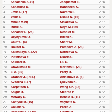
1
Sabalenka A. (1)
Jacquemot E.
2 : 0
2
Kasatkina D.
Bandecchi S.
2 : 0
3
Jovic I. (17)
Navarro E.
2 : 0
4
Vekic D.
Osaka N. (16)
0 : 2
5
Mboko V. (9)
Siniakova K.
2 : 1
6
Ruzic A.
Keys M. (19)
0 : 2
7
Shnaider D. (25)
Kessler M.
2 : 0
8
Oliynykova O.
Birrell K.
2 : 1
9
Gauff C. (4)
Sherif M.
2 : 0
10
Boulter K.
Potapova A. (28)
1 : 2
11
Kalinskaya A. (22)
Korneeva A.
2 : 0
12
Putintseva Y.
Osorio C.
1 : 2
13
Sakkari M.
Liu C.
2 : 1
14
Chwalinska M.
Mertens E. (23)
2 : 0
15
Li A. (30)
Parry D.
0 : 2
16
Grabher J. (RET.)
Anisimova A. (6)
0 : 1
17
Svitolina E. (7)
Quevedo K.
2 : 0
18
Korpatsch T.
Wang Xin. (32)
2 : 1
19
Snigur D.
Stearns P.
0 : 2
20
McNally C.
Bencic B. (11)
0 : 2
21
Kostyuk M. (15)
Volynets K.
2 : 1
22
Golubic V.
Parks A.
2 : 0