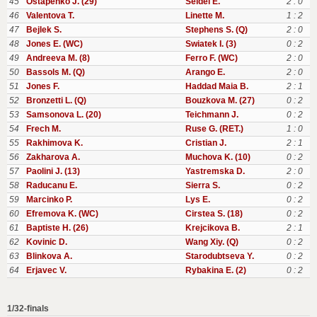
45
Ostapenko J. (29)
Seidel E.
2 : 0
46
Valentova T.
Linette M.
1 : 2
47
Bejlek S.
Stephens S. (Q)
2 : 0
48
Jones E. (WC)
Swiatek I. (3)
0 : 2
49
Andreeva M. (8)
Ferro F. (WC)
2 : 0
50
Bassols M. (Q)
Arango E.
2 : 0
51
Jones F.
Haddad Maia B.
2 : 1
52
Bronzetti L. (Q)
Bouzkova M. (27)
0 : 2
53
Samsonova L. (20)
Teichmann J.
0 : 2
54
Frech M.
Ruse G. (RET.)
1 : 0
55
Rakhimova K.
Cristian J.
2 : 1
56
Zakharova A.
Muchova K. (10)
0 : 2
57
Paolini J. (13)
Yastremska D.
2 : 0
58
Raducanu E.
Sierra S.
0 : 2
59
Marcinko P.
Lys E.
0 : 2
60
Efremova K. (WC)
Cirstea S. (18)
0 : 2
61
Baptiste H. (26)
Krejcikova B.
2 : 1
62
Kovinic D.
Wang Xiy. (Q)
0 : 2
63
Blinkova A.
Starodubtseva Y.
0 : 2
64
Erjavec V.
Rybakina E. (2)
0 : 2
1/32-finals