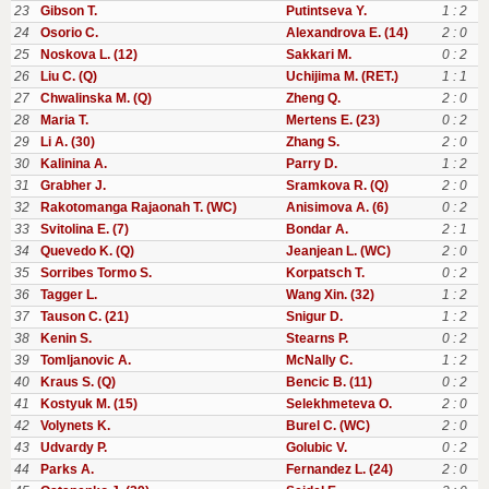
23
Gibson T.
Putintseva Y.
1 : 2
24
Osorio C.
Alexandrova E. (14)
2 : 0
25
Noskova L. (12)
Sakkari M.
0 : 2
26
Liu C. (Q)
Uchijima M. (RET.)
1 : 1
27
Chwalinska M. (Q)
Zheng Q.
2 : 0
28
Maria T.
Mertens E. (23)
0 : 2
29
Li A. (30)
Zhang S.
2 : 0
30
Kalinina A.
Parry D.
1 : 2
31
Grabher J.
Sramkova R. (Q)
2 : 0
32
Rakotomanga Rajaonah T. (WC)
Anisimova A. (6)
0 : 2
33
Svitolina E. (7)
Bondar A.
2 : 1
34
Quevedo K. (Q)
Jeanjean L. (WC)
2 : 0
35
Sorribes Tormo S.
Korpatsch T.
0 : 2
36
Tagger L.
Wang Xin. (32)
1 : 2
37
Tauson C. (21)
Snigur D.
1 : 2
38
Kenin S.
Stearns P.
0 : 2
39
Tomljanovic A.
McNally C.
1 : 2
40
Kraus S. (Q)
Bencic B. (11)
0 : 2
41
Kostyuk M. (15)
Selekhmeteva O.
2 : 0
42
Volynets K.
Burel C. (WC)
2 : 0
43
Udvardy P.
Golubic V.
0 : 2
44
Parks A.
Fernandez L. (24)
2 : 0