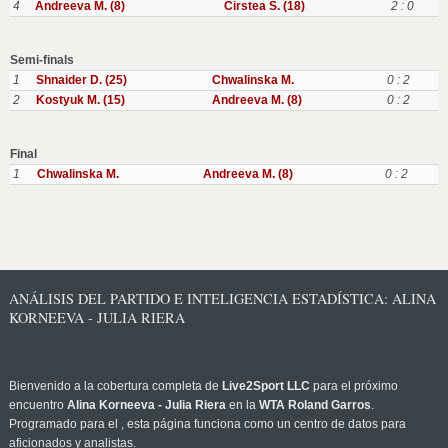
4
Andreeva M. (8)
Cirstea S. (18)
2 : 0
Semi-finals
1
Shnaider D. (25)
Chwalinska M.
0 : 2
2
Kostyuk M. (15)
Andreeva M. (8)
0 : 2
Final
1
Chwalinska M.
Andreeva M. (8)
0 : 2
ANÁLISIS DEL PARTIDO E INTELIGENCIA ESTADÍSTICA: ALINA
KORNEEVA - JULIA RIERA
Bienvenido a la cobertura completa de
Live2Sport LLC
para el próximo
encuentro
Alina Korneeva - Julia Riera
en la
WTA Roland Garros
.
Programado para el
, esta página funciona como un centro de datos para
aficionados y analistas.