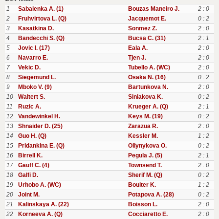
1
Sabalenka A. (1)
Bouzas Maneiro J.
2 : 0
2
Fruhvirtova L. (Q)
Jacquemot E.
0 : 2
3
Kasatkina D.
Sonmez Z.
2 : 0
4
Bandecchi S. (Q)
Bucsa C. (31)
2 : 1
5
Jovic I. (17)
Eala A.
2 : 0
6
Navarro E.
Tjen J.
2 : 0
7
Vekic D.
Tubello A. (WC)
2 : 0
8
Siegemund L.
Osaka N. (16)
0 : 2
9
Mboko V. (9)
Bartunkova N.
2 : 0
10
Waltert S.
Siniakova K.
0 : 2
11
Ruzic A.
Krueger A. (Q)
2 : 1
12
Vandewinkel H.
Keys M. (19)
0 : 2
13
Shnaider D. (25)
Zarazua R.
2 : 0
14
Guo H. (Q)
Kessler M.
1 : 2
15
Pridankina E. (Q)
Oliynykova O.
0 : 2
16
Birrell K.
Pegula J. (5)
2 : 1
17
Gauff C. (4)
Townsend T.
2 : 0
18
Galfi D.
Sherif M. (Q)
0 : 2
19
Urhobo A. (WC)
Boulter K.
1 : 2
20
Joint M.
Potapova A. (28)
0 : 2
21
Kalinskaya A. (22)
Boisson L.
2 : 0
22
Korneeva A. (Q)
Cocciaretto E.
2 : 0