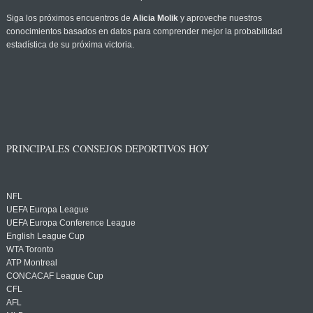
Siga los próximos encuentros de
Alicia Molik
y aproveche nuestros
conocimientos basados en datos para comprender mejor la probabilidad
estadística de su próxima victoria.
PRINCIPALES CONSEJOS DEPORTIVOS HOY
NFL
UEFA Europa League
UEFA Europa Conference League
English League Cup
WTA Toronto
ATP Montreal
CONCACAF League Cup
CFL
AFL