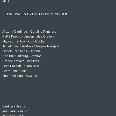
MLB
PRINCIPALES EVENTOS EN VIVO HOY
Arizona Cardinals - Carolina Panthers
KuPS Kuopio - Universitatea Craiova
Maccabi Tel Aviv - CSKA Sofia
Jagiellonia Białystok - Glasgow Rangers
Lincoln Red Imps - Omonia
Red Bull Salzburg - Paphos
Hradec Králové - Beşiktaş
Lech Poznań - KÍ Klaksvík
PAOK - Anderlecht
Thun - Vikingur Reykjavik
Benfica - Hearts
Inter Turku - Vaduz