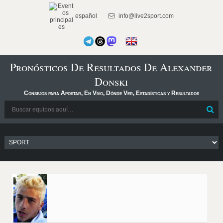
español
info@live2sport.com
Pronósticos De Resultados De Alexander
Donski
Consejos para Apostar, En Vivo, Dónde Ver, Estadísticas y Resultados