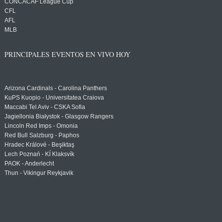
CONCACAF League Cup
CFL
AFL
MLB
PRINCIPALES EVENTOS EN VIVO HOY
Arizona Cardinals - Carolina Panthers
KuPS Kuopio - Universitatea Craiova
Maccabi Tel Aviv - CSKA Sofia
Jagiellonia Białystok - Glasgow Rangers
Lincoln Red Imps - Omonia
Red Bull Salzburg - Paphos
Hradec Králové - Beşiktaş
Lech Poznań - KÍ Klaksvík
PAOK - Anderlecht
Thun - Vikingur Reykjavik