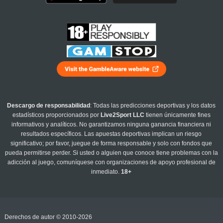
Descargo de responsabilidad
: Todas las predicciones deportivas y los datos
estadísticos proporcionados por
Live2Sport LLC
tienen únicamente fines
informativos y analíticos. No garantizamos ninguna ganancia financiera ni
resultados específicos. Las apuestas deportivas implican un riesgo
significativo; por favor, juegue de forma responsable y solo con fondos que
pueda permitirse perder. Si usted o alguien que conoce tiene problemas con la
adicción al juego, comuníquese con organizaciones de apoyo profesional de
inmediato.
18+
Derechos de autor © 2010-2026