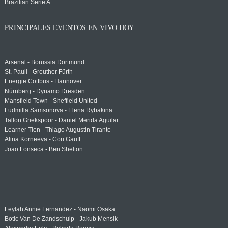
Brazilian Serie A
PRINCIPALES EVENTOS EN VIVO HOY
Arsenal - Borussia Dortmund
St. Pauli - Greuther Fürth
Energie Cottbus - Hannover
Nürnberg - Dynamo Dresden
Mansfield Town - Sheffield United
Ludmilla Samsonova - Elena Rybakina
Tallon Griekspoor - Daniel Merida Aguilar
Learner Tien - Thiago Augustin Tirante
Alina Korneeva - Cori Gauff
Joao Fonseca - Ben Shelton
Leylah Annie Fernandez - Naomi Osaka
Botic Van De Zandschulp - Jakub Mensik