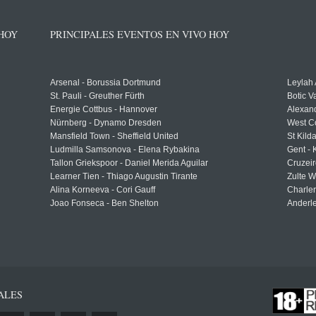
 HOY
PRINCIPALES EVENTOS EN VIVO HOY
Arsenal - Borussia Dortmund
Leylah
St. Pauli - Greuther Fürth
Botic V
Energie Cottbus - Hannover
Alexand
Nürnberg - Dynamo Dresden
West C
Mansfield Town - Sheffield United
St Kild
Ludmilla Samsonova - Elena Rybakina
Gent -
Tallon Griekspoor - Daniel Merida Aguilar
Cruzeir
Learner Tien - Thiago Augustin Tirante
Zulte 
Alina Korneeva - Cori Gauff
Charle
Joao Fonseca - Ben Shelton
Anderle
ALES