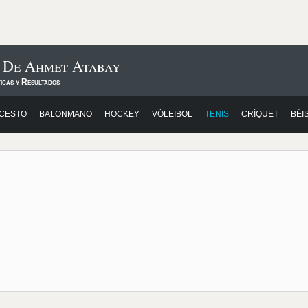
s De Ahmet Atabay
icas y Resultados
CESTO
BALONMANO
HOCKEY
VÓLEIBOL
TENIS
CRÍQUET
BÉI