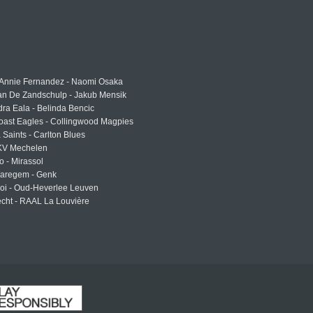
 Annie Fernandez - Naomi Osaka
an De Zandschulp - Jakub Mensik
ra Eala - Belinda Bencic
oast Eagles - Collingwood Magpies
a Saints - Carlton Blues
 KV Mechelen
o - Mirassol
Waregem - Genk
roi - Oud-Heverlee Leuven
cht - RAAL La Louvière