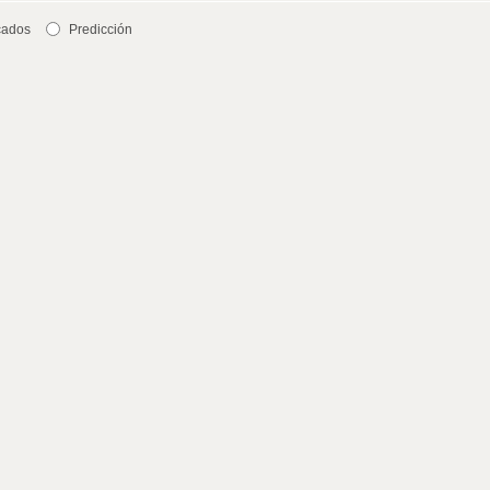
cados
Predicción