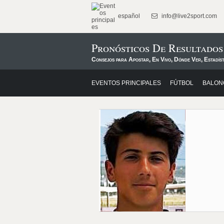
español
info@live2sport.com
Pronósticos De Resultado
Consejos para Apostar, En Vivo, Dónde Ver, Estadíst
EVENTOS PRINCIPALES
FÚTBOL
BALON