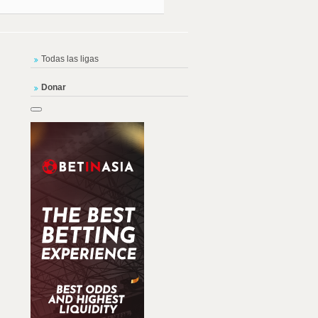
Todas las ligas
Donar