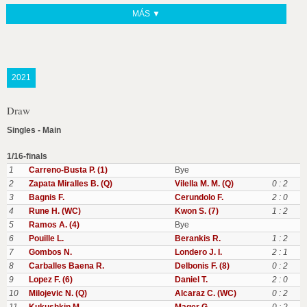
MÁS ▼
2021
Draw
Singles - Main
1/16-finals
1
Carreno-Busta P. (1)
Bye
2
Zapata Miralles B. (Q)
Vilella M. M. (Q)
0 : 2
3
Bagnis F.
Cerundolo F.
2 : 0
4
Rune H. (WC)
Kwon S. (7)
1 : 2
5
Ramos A. (4)
Bye
6
Pouille L.
Berankis R.
1 : 2
7
Gombos N.
Londero J. I.
2 : 1
8
Carballes Baena R.
Delbonis F. (8)
0 : 2
9
Lopez F. (6)
Daniel T.
2 : 0
10
Milojevic N. (Q)
Alcaraz C. (WC)
0 : 2