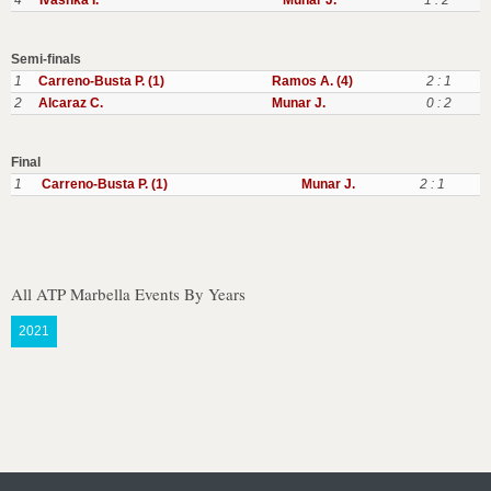
4
Ivashka I.
Munar J.
1 : 2
Semi-finals
1
Carreno-Busta P. (1)
Ramos A. (4)
2 : 1
2
Alcaraz C.
Munar J.
0 : 2
Final
1
Carreno-Busta P. (1)
Munar J.
2 : 1
All ATP Marbella Events By Years
2021