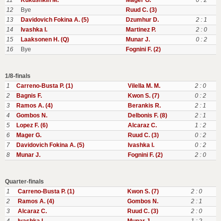
11
Kukushkin M.
Mager G.
0 : 2
12
Bye
Ruud C. (3)
13
Davidovich Fokina A. (5)
Dzumhur D.
2 : 1
14
Ivashka I.
Martinez P.
2 : 0
15
Laaksonen H. (Q)
Munar J.
0 : 2
16
Bye
Fognini F. (2)
1/8-finals
1
Carreno-Busta P. (1)
Vilella M. M.
2 : 0
2
Bagnis F.
Kwon S. (7)
0 : 2
3
Ramos A. (4)
Berankis R.
2 : 1
4
Gombos N.
Delbonis F. (8)
2 : 1
5
Lopez F. (6)
Alcaraz C.
1 : 2
6
Mager G.
Ruud C. (3)
0 : 2
7
Davidovich Fokina A. (5)
Ivashka I.
0 : 2
8
Munar J.
Fognini F. (2)
2 : 0
Quarter-finals
1
Carreno-Busta P. (1)
Kwon S. (7)
2 : 0
2
Ramos A. (4)
Gombos N.
2 : 1
3
Alcaraz C.
Ruud C. (3)
2 : 0