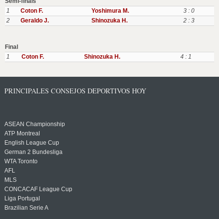
Semi-finals
1
Coton F.
Yoshimura M.
3 : 0
2
Geraldo J.
Shinozuka H.
2 : 3
Final
1
Coton F.
Shinozuka H.
4 : 1
PRINCIPALES CONSEJOS DEPORTIVOS HOY
ASEAN Championship
ATP Montreal
English League Cup
German 2 Bundesliga
WTA Toronto
AFL
MLS
CONCACAF League Cup
Liga Portugal
Brazilian Serie A