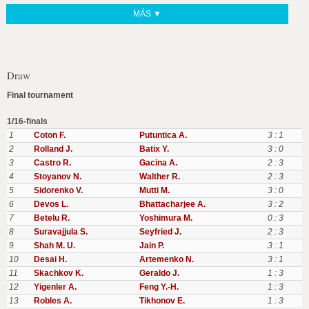
MÁS ▼
Draw
Final tournament
1/16-finals
1
Coton F.
Putuntica A.
3 : 1
2
Rolland J.
Batix Y.
3 : 0
3
Castro R.
Gacina A.
2 : 3
4
Stoyanov N.
Walther R.
2 : 3
5
Sidorenko V.
Mutti M.
3 : 0
6
Devos L.
Bhattacharjee A.
3 : 2
7
Betelu R.
Yoshimura M.
0 : 3
8
Suravajjula S.
Seyfried J.
2 : 3
9
Shah M. U.
Jain P.
3 : 1
10
Desai H.
Artemenko N.
3 : 1
11
Skachkov K.
Geraldo J.
1 : 3
12
Yigenler A.
Feng Y.-H.
1 : 3
13
Robles A.
Tikhonov E.
1 : 3