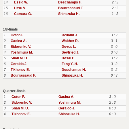
14
Essid W.
Deschamps H.
2 : 3
15
Ursu V.
Bourrassaud F.
2 : 3
16
Camara G.
Shinozuka H.
1 : 3
1/8-finals
1
Coton F.
Rolland J.
3 : 2
2
Gacina A.
Walther R.
3 : 1
3
Sidorenko V.
Devos L.
3 : 0
4
Yoshimura M.
Seyfried J.
3 : 0
5
Shah M. U.
Desai H.
3 : 2
6
Geraldo J.
Feng Y.-H.
3 : 2
7
Tikhonov E.
Deschamps H.
3 : 2
8
Bourrassaud F.
Shinozuka H.
0 : 3
Quarter-finals
1
Coton F.
Gacina A.
3 : 0
2
Sidorenko V.
Yoshimura M.
2 : 3
3
Shah M. U.
Geraldo J.
0 : 3
4
Tikhonov E.
Shinozuka H.
0 : 3