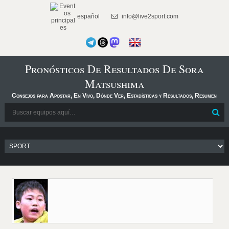
español
info@live2sport.com
Pronósticos De Resultados De Sora
Matsushima
Consejos para Apostar, En Vivo, Dónde Ver, Estadísticas y Resultados, Resumen