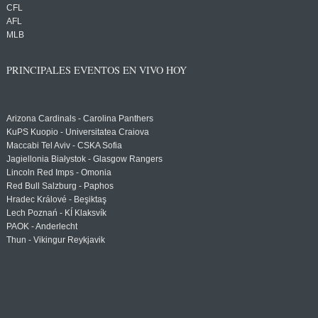
CFL
AFL
MLB
PRINCIPALES EVENTOS EN VIVO HOY
Arizona Cardinals - Carolina Panthers
KuPS Kuopio - Universitatea Craiova
Maccabi Tel Aviv - CSKA Sofia
Jagiellonia Białystok - Glasgow Rangers
Lincoln Red Imps - Omonia
Red Bull Salzburg - Paphos
Hradec Králové - Beşiktaş
Lech Poznań - KÍ Klaksvík
PAOK - Anderlecht
Thun - Vikingur Reykjavik