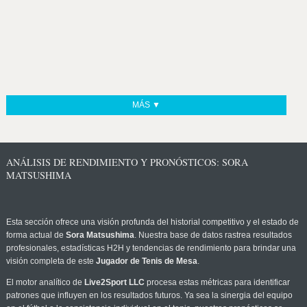
MÁS ▼
ANÁLISIS DE RENDIMIENTO Y PRONÓSTICOS: SORA
MATSUSHIMA
Esta sección ofrece una visión profunda del historial competitivo y el estado de
forma actual de
Sora Matsushima
. Nuestra base de datos rastrea resultados
profesionales, estadísticas H2H y tendencias de rendimiento para brindar una
visión completa de este
Jugador de Tenis de Mesa
.
El motor analítico de
Live2Sport LLC
procesa estas métricas para identificar
patrones que influyen en los resultados futuros. Ya sea la sinergia del equipo