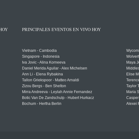
 HOY
PRINCIPALES EVENTOS EN VIVO HOY
Vietnam - Cambodia
Wycomb
Singapore - Indonesia
Wolver
Iva Jovic - Alina Korneeva
Maya J
Daniel Merida Aguilar - Alex Michelsen
Middle
Ann Li - Elena Rybakina
Elise M
Tallon Griekspoor - Matteo Arnaldi
Terenc
Zizou Bergs - Ben Shelton
Taylor 
Mirra Andreeva - Leylah Annie Fernandez
Maria S
Botic Van De Zandschulp - Hubert Hurkacz
Casper
Bochum - Hertha Berlin
Alexei 