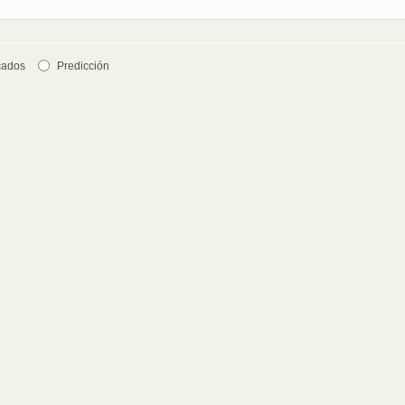
cados
Predicción