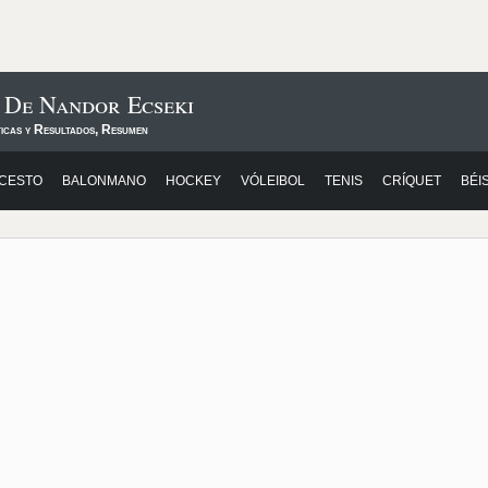
 De Nandor Ecseki
ticas y Resultados, Resumen
CESTO
BALONMANO
HOCKEY
VÓLEIBOL
TENIS
CRÍQUET
BÉI