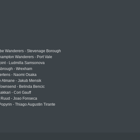
e Wanderers - Stevenage Borough
hampton Wanderers - Port Vale
oint - Ludmilla Samsonova
sbrough - Wrexham
ertens - Naomi Osaka
e Atmane - Jakub Mensik
Townsend - Belinda Bencic
akkari - Cori Gauff
 Ruud - Joao Fonseca
Popyrin - Thiago Augustin Tirante