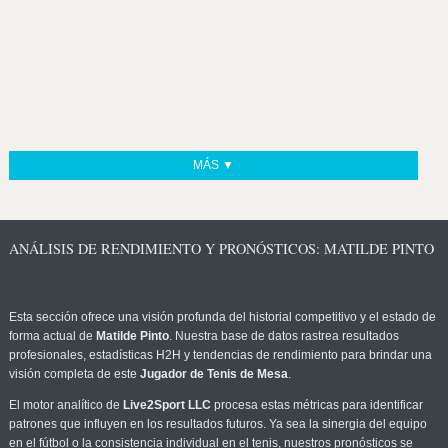
MÁS ▼
ANÁLISIS DE RENDIMIENTO Y PRONÓSTICOS: MATILDE PINTO
Esta sección ofrece una visión profunda del historial competitivo y el estado de
forma actual de
Matilde Pinto
. Nuestra base de datos rastrea resultados
profesionales, estadísticas H2H y tendencias de rendimiento para brindar una
visión completa de este
Jugador de Tenis de Mesa
.
El motor analítico de
Live2Sport LLC
procesa estas métricas para identificar
patrones que influyen en los resultados futuros. Ya sea la sinergia del equipo
en el fútbol o la consistencia individual en el tenis, nuestros pronósticos se