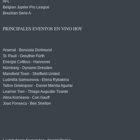
AFL
Belgian Jupiler Pro League
Brazilian Serie A
PRINCIPALES EVENTOS EN VIVO HOY
Arsenal - Borussia Dortmund
St. Pauli - Greuther Fürth
Energie Cottbus - Hannover
Nürnberg - Dynamo Dresden
Mansfield Town - Sheffield United
Ludmilla Samsonova - Elena Rybakina
Tallon Griekspoor - Daniel Merida Aguilar
Learner Tien - Thiago Augustin Tirante
Alina Korneeva - Cori Gauff
Joao Fonseca - Ben Shelton