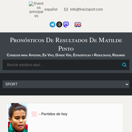
español
info@live2sport.com
Pronósticos De Resultados De Matilde
Pinto
Consejos para Apostar, En Vivo, Dónde Ver, Estadísticas y Resultados, Resumen
- Partidos de hoy