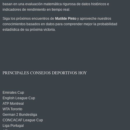
basan en una evaluación matemática rigurosa de datos históricos e
indicadores de rendimiento en tiempo real.
Siga los próximos encuentros de
Matilde Pinto
y aproveche nuestros
conocimientos basados en datos para comprender mejor la probabilidad
estadística de su próxima victoria.
PRINCIPALES CONSEJOS DEPORTIVOS HOY
Emirates Cup
English League Cup
ATP Montreal
WTA Toronto
German 2 Bundesliga
CONCACAF League Cup
Liga Portugal