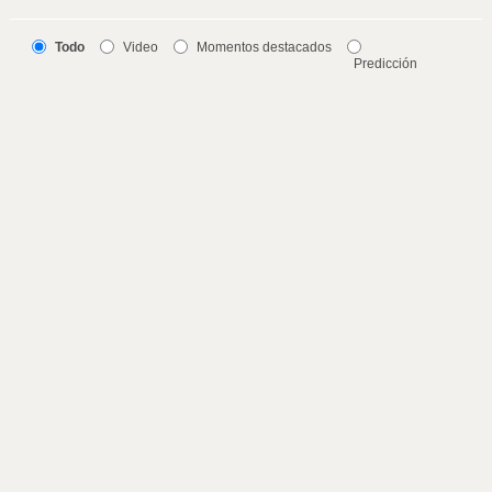
Todo
Video
Momentos destacados
Predicción