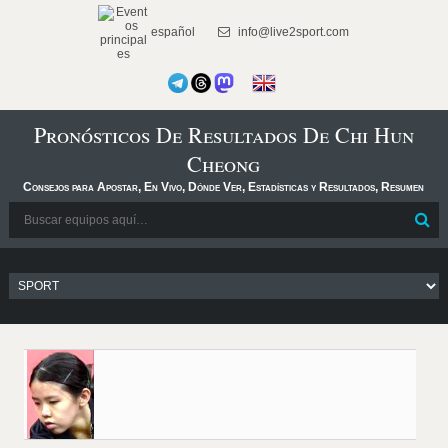
español
info@live2sport.com
Pronósticos De Resultados De Chi Hun
Cheong
Consejos para Apostar, En Vivo, Dónde Ver, Estadísticas y Resultados, Resumen