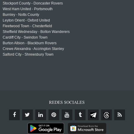
Stockport County - Doncaster Rovers
West Ham United - Portsmouth
Burnley - Notts County
Leyton Orient - Oxford United
Fleetwood Town - Chesterfield
Sheffield Wednesday - Bolton Wanderers
Cardiff City - Swindon Town
Burton Albion - Blackburn Rovers
Crewe Alexandra - Accrington Stanley
Salford City - Shrewsbury Town
REDES SOCIALES