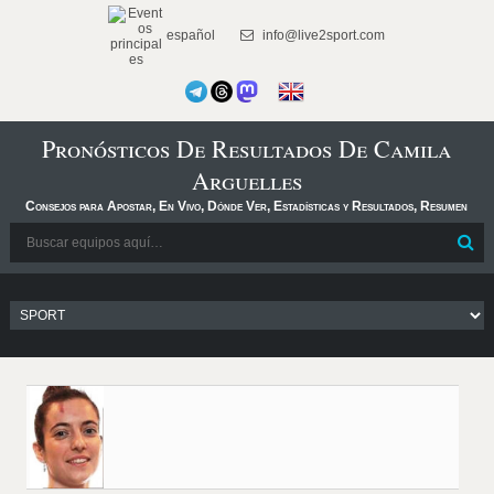
español
info@live2sport.com
Pronósticos De Resultados De Camila
Arguelles
Consejos para Apostar, En Vivo, Dónde Ver, Estadísticas y Resultados, Resumen