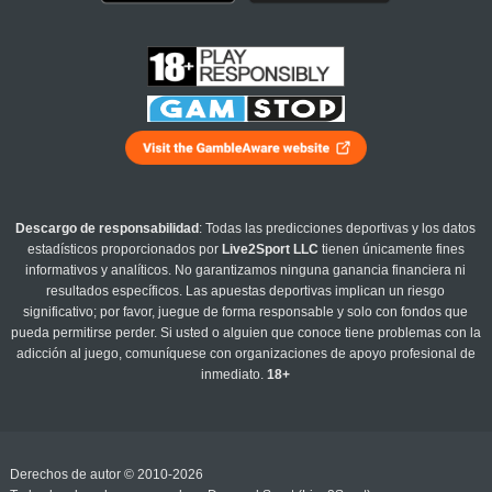
Descargo de responsabilidad
: Todas las predicciones deportivas y los datos
estadísticos proporcionados por
Live2Sport LLC
tienen únicamente fines
informativos y analíticos. No garantizamos ninguna ganancia financiera ni
resultados específicos. Las apuestas deportivas implican un riesgo
significativo; por favor, juegue de forma responsable y solo con fondos que
pueda permitirse perder. Si usted o alguien que conoce tiene problemas con la
adicción al juego, comuníquese con organizaciones de apoyo profesional de
inmediato.
18+
Derechos de autor © 2010-2026