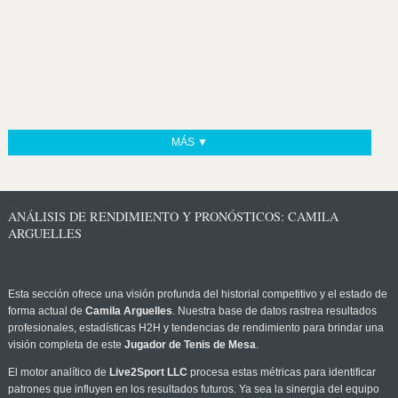
MÁS ▼
ANÁLISIS DE RENDIMIENTO Y PRONÓSTICOS: CAMILA
ARGUELLES
Esta sección ofrece una visión profunda del historial competitivo y el estado de
forma actual de
Camila Arguelles
. Nuestra base de datos rastrea resultados
profesionales, estadísticas H2H y tendencias de rendimiento para brindar una
visión completa de este
Jugador de Tenis de Mesa
.
El motor analítico de
Live2Sport LLC
procesa estas métricas para identificar
patrones que influyen en los resultados futuros. Ya sea la sinergia del equipo