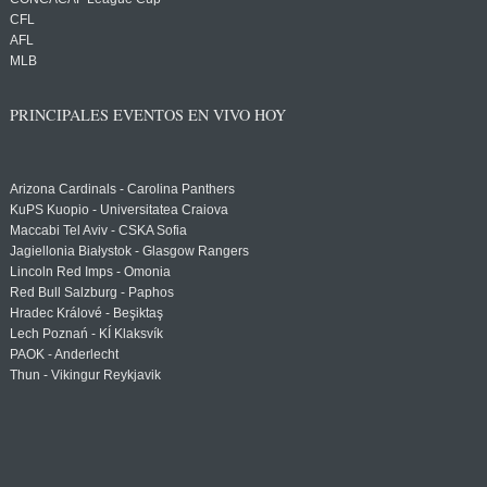
CFL
AFL
MLB
PRINCIPALES EVENTOS EN VIVO HOY
Arizona Cardinals - Carolina Panthers
KuPS Kuopio - Universitatea Craiova
Maccabi Tel Aviv - CSKA Sofia
Jagiellonia Białystok - Glasgow Rangers
Lincoln Red Imps - Omonia
Red Bull Salzburg - Paphos
Hradec Králové - Beşiktaş
Lech Poznań - KÍ Klaksvík
PAOK - Anderlecht
Thun - Vikingur Reykjavik