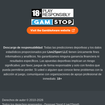
Descargo de responsabilidad
: Todas las predicciones deportivas y los datos
estadísticos proporcionados por
Live2Sport LLC
tienen únicamente fines
informativos y analíticos. No garantizamos ninguna ganancia financiera ni
resultados específicos. Las apuestas deportivas implican un riesgo
significativo; por favor, juegue de forma responsable y solo con fondos que
pueda permitirse perder. Si usted o alguien que conoce tiene problemas con la
adicción al juego, comuníquese con organizaciones de apoyo profesional de
inmediato.
18+
Derechos de autor © 2010-2026
Todos los derechos reservados - Donnael Sport (Live2Sport)