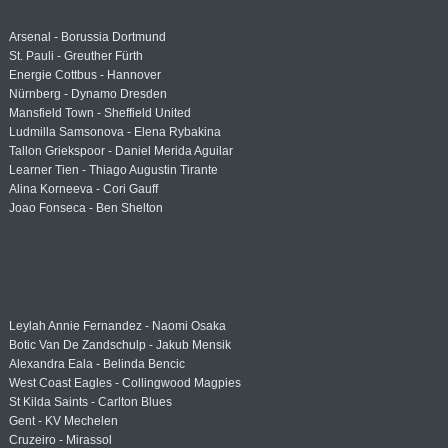
Arsenal - Borussia Dortmund
St. Pauli - Greuther Fürth
Energie Cottbus - Hannover
Nürnberg - Dynamo Dresden
Mansfield Town - Sheffield United
Ludmilla Samsonova - Elena Rybakina
Tallon Griekspoor - Daniel Merida Aguilar
Learner Tien - Thiago Augustin Tirante
Alina Korneeva - Cori Gauff
Joao Fonseca - Ben Shelton
Leylah Annie Fernandez - Naomi Osaka
Botic Van De Zandschulp - Jakub Mensik
Alexandra Eala - Belinda Bencic
West Coast Eagles - Collingwood Magpies
St Kilda Saints - Carlton Blues
Gent - KV Mechelen
Cruzeiro - Mirassol