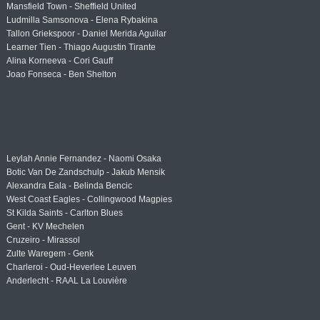
Mansfield Town - Sheffield United
Ludmilla Samsonova - Elena Rybakina
Tallon Griekspoor - Daniel Merida Aguilar
Learner Tien - Thiago Augustin Tirante
Alina Korneeva - Cori Gauff
Joao Fonseca - Ben Shelton
Leylah Annie Fernandez - Naomi Osaka
Botic Van De Zandschulp - Jakub Mensik
Alexandra Eala - Belinda Bencic
West Coast Eagles - Collingwood Magpies
St Kilda Saints - Carlton Blues
Gent - KV Mechelen
Cruzeiro - Mirassol
Zulte Waregem - Genk
Charleroi - Oud-Heverlee Leuven
Anderlecht - RAAL La Louvière