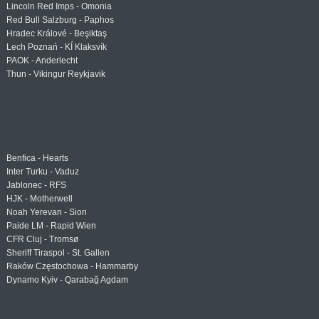
Lincoln Red Imps - Omonia
Red Bull Salzburg - Paphos
Hradec Králové - Beşiktaş
Lech Poznań - KÍ Klaksvík
PAOK - Anderlecht
Thun - Vikingur Reykjavik
Benfica - Hearts
Inter Turku - Vaduz
Jablonec - RFS
HJK - Motherwell
Noah Yerevan - Sion
Paide LM - Rapid Wien
CFR Cluj - Tromsø
Sheriff Tiraspol - St. Gallen
Raków Częstochowa - Hammarby
Dynamo Kyiv - Qarabağ Agdam