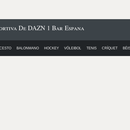
portiva De DAZN 1 Bar Espana
CESTO
BALONMANO
HOCKEY
VÓLEIBOL
TENIS
CRÍQUET
BÉI