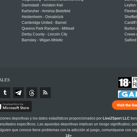
Darmstadt - Holstein Kiel
Leyton 
Karlsruher - Arminia Bielefeld
Fleetwo
Heidenheim - Osnabrück
Sheffi
Cambridge United - Barnet
Cardiff
Queens Park Rangers - Millwall
Burton 
Derby County - Lincoln City
Crewe A
Barnsley - Wigan Athletic
Salford
ALES
cciones deportivas y los datos estadísticos proporcionados por
Live2Sport LLC
tien
sultados específicos. Las apuestas deportivas implican un riesgo significativo; po
 alguien que conoce tiene problemas con la adicción al juego, comuníquese con or
18+