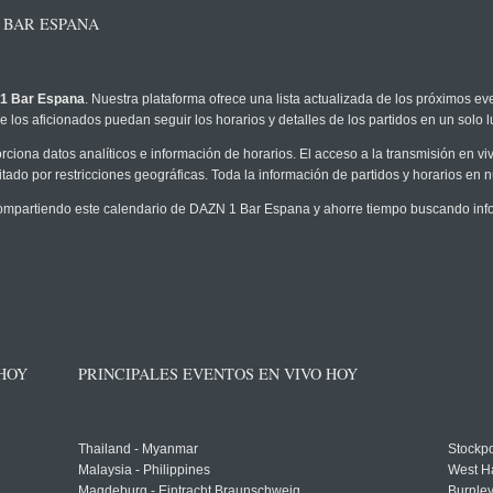
 BAR ESPANA
1 Bar Espana
. Nuestra plataforma ofrece una lista actualizada de los próximos ev
 los aficionados puedan seguir los horarios y detalles de los partidos en un solo l
rciona datos analíticos e información de horarios. El acceso a la transmisión en
tado por restricciones geográficas. Toda la información de partidos y horarios en nue
mpartiendo este calendario de DAZN 1 Bar Espana y ahorre tiempo buscando info
 HOY
PRINCIPALES EVENTOS EN VIVO HOY
Thailand - Myanmar
Stockpo
Malaysia - Philippines
West H
Magdeburg - Eintracht Braunschweig
Burnley