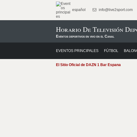
español
info@live2sport.com
Horario De Televisión De
Eventos deportivos en vivo en el Canal
EVENTOS PRINCIPALES
FÚTBOL
BALON
El Sitio Oficial de DAZN 1 Bar Espana