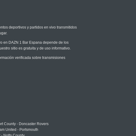
entos deportivos y partidos en vivo transmitidos
ugar.
 vivo en DAZN 1 Bar Espana depende de los
stro sitio es gratuita y de uso informativo.
rmación verificada sobre transmisiones
rt County - Doncaster Rovers
am United - Portsmouth
 - Notts County