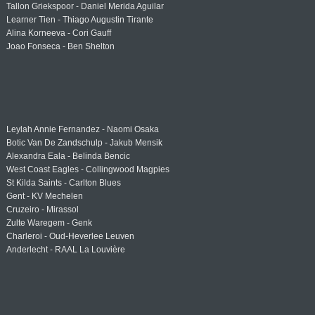
Tallon Griekspoor - Daniel Merida Aguilar
Learner Tien - Thiago Augustin Tirante
Alina Korneeva - Cori Gauff
Joao Fonseca - Ben Shelton
Leylah Annie Fernandez - Naomi Osaka
Botic Van De Zandschulp - Jakub Mensik
Alexandra Eala - Belinda Bencic
West Coast Eagles - Collingwood Magpies
St Kilda Saints - Carlton Blues
Gent - KV Mechelen
Cruzeiro - Mirassol
Zulte Waregem - Genk
Charleroi - Oud-Heverlee Leuven
Anderlecht - RAAL La Louvière