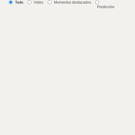
Todo
Video
Momentos destacados
Predicción