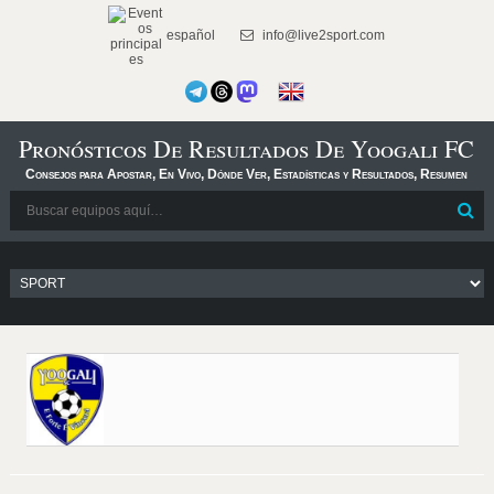
español
info@live2sport.com
Pronósticos De Resultados De Yoogali FC
Consejos para Apostar, En Vivo, Dónde Ver, Estadísticas y Resultados, Resumen