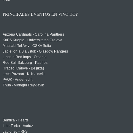
PRINCIPALES EVENTOS EN VIVO HOY
Arizona Cardinals - Carolina Panthers
KuPS Kuopio - Universitatea Craiova
Maccabi Tel Aviv - CSKA Sofia
Jagiellonia Białystok - Glasgow Rangers
Lincoln Red Imps - Omonia
Red Bull Salzburg - Paphos
Hradec Králové - Beşiktaş
Lech Poznań - KÍ Klaksvík
PAOK - Anderlecht
Thun - Vikingur Reykjavik
Benfica - Hearts
Inter Turku - Vaduz
Jablonec - RFS