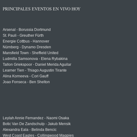
PRINCIPALES EVENTOS EN VIVO HOY
Arsenal - Borussia Dortmund
St. Pauli - Greuther Fürth
Energie Cottbus - Hannover
Nürnberg - Dynamo Dresden
Mansfield Town - Sheffield United
Ludmilla Samsonova - Elena Rybakina
Tallon Griekspoor - Daniel Merida Aguilar
Learner Tien - Thiago Augustin Tirante
Alina Korneeva - Cori Gauff
Joao Fonseca - Ben Shelton
Leylah Annie Fernandez - Naomi Osaka
Botic Van De Zandschulp - Jakub Mensik
Alexandra Eala - Belinda Bencic
West Coast Eagles - Collingwood Magpies