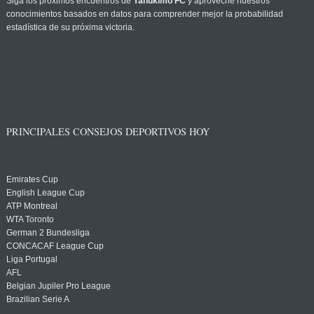
Siga los próximos encuentros de
Yahukimo FC
y aproveche nuestros
conocimientos basados en datos para comprender mejor la probabilidad
estadística de su próxima victoria.
PRINCIPALES CONSEJOS DEPORTIVOS HOY
Emirates Cup
English League Cup
ATP Montreal
WTA Toronto
German 2 Bundesliga
CONCACAF League Cup
Liga Portugal
AFL
Belgian Jupiler Pro League
Brazilian Serie A