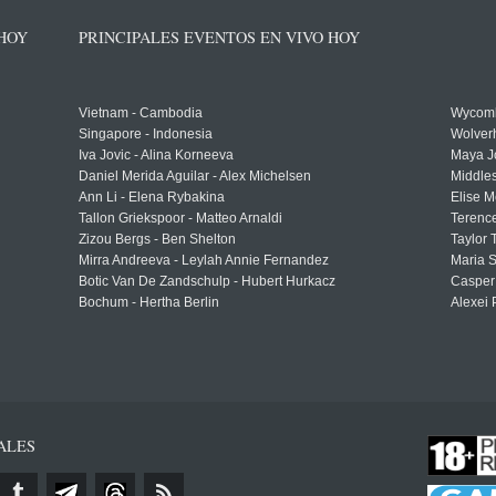
 HOY
PRINCIPALES EVENTOS EN VIVO HOY
Vietnam - Cambodia
Wycomb
Singapore - Indonesia
Wolver
Iva Jovic - Alina Korneeva
Maya J
Daniel Merida Aguilar - Alex Michelsen
Middle
Ann Li - Elena Rybakina
Elise M
Tallon Griekspoor - Matteo Arnaldi
Terenc
Zizou Bergs - Ben Shelton
Taylor 
Mirra Andreeva - Leylah Annie Fernandez
Maria S
Botic Van De Zandschulp - Hubert Hurkacz
Casper
Bochum - Hertha Berlin
Alexei 
ALES