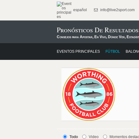
español
info@live2sport.com
Pronósticos De Resultado
Consejos para Apostar, En Vivo, Dónde Ver, Estadís
EVENTOS PRINCIPALES
FÚTBOL
BALON
Todo
Video
Momentos desta