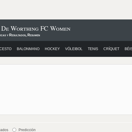
s De Worthing FC Women
ticas y Resultados, Resumen
CESTO
BALONMANO
HOCKEY
VÓLEIBOL
TENIS
CRÍQUET
BÉI
cados
Predicción