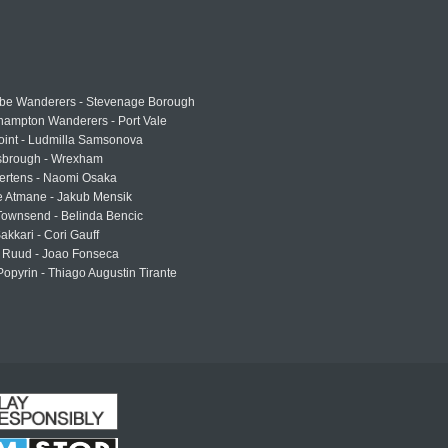
e Wanderers - Stevenage Borough
hampton Wanderers - Port Vale
oint - Ludmilla Samsonova
sbrough - Wrexham
ertens - Naomi Osaka
e Atmane - Jakub Mensik
Townsend - Belinda Bencic
akkari - Cori Gauff
 Ruud - Joao Fonseca
Popyrin - Thiago Augustin Tirante