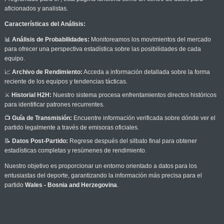
aficionados y analistas.
Características del Análisis:
📊
Análisis de Probabilidades:
Monitoreamos los movimientos del mercado
para ofrecer una perspectiva estadística sobre las posibilidades de cada
equipo.
📈
Archivo de Rendimiento:
Acceda a información detallada sobre la forma
reciente de los equipos y tendencias tácticas.
⚔️
Historial H2H:
Nuestro sistema procesa enfrentamientos directos históricos
para identificar patrones recurrentes.
📺
Guía de Transmisión:
Encuentre información verificada sobre dónde ver el
partido legalmente a través de emisoras oficiales.
📝
Datos Post-Partido:
Regrese después del silbato final para obtener
estadísticas completas y resúmenes de rendimiento.
Nuestro objetivo es proporcionar un entorno orientado a datos para los
entusiastas del deporte, garantizando la información más precisa para el
partido
Wales - Bosnia and Herzegovina
.