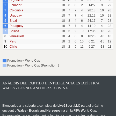
1
Argentina
18
12
2
4
31:10
21
38
2
Ecuador
18
8
8
2
14:5
9
29
3
Colombia
18
7
7
4
28:18
10
28
4
Uruguay
18
7
7
4
22:12
10
28
5
Brazil
18
8
4
6
24:17
7
28
6
Paraguay
18
7
7
4
14:10
4
28
7
Bolivia
18
6
2
10
17:35
-18
20
8
Venezuela
18
4
6
8
18:28
-10
18
9
Peru
18
2
6
10
6:21
-15
12
10
Chile
18
2
5
11
9:27
-18
11
Promotion ~ World Cup
Promotion ~ World Cup (Promotion: )
ANÁLISIS DEL PARTIDO E INTELIGENCIA ESTADÍSTICA:
WALES - BOSNIA AND HERZEGOVINA
Bienvenido a la cobertura completa de
Live2Sport LLC
para el próximo
encuentro
Wales - Bosnia and Herzegovina
en la
FIFA World Cup
.
Programado para el
, esta página funciona como un centro de datos para