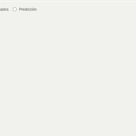
cados
Predicción