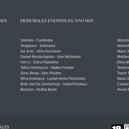
 HOY
PRINCIPALES EVENTOS EN VIVO HOY
Vietnam - Cambodia
Wycomb
Singapore - Indonesia
Wolver
Iva Jovic - Alina Korneeva
Maya J
Daniel Merida Aguilar - Alex Michelsen
Middle
Ann Li - Elena Rybakina
Elise M
Tallon Griekspoor - Matteo Arnaldi
Terenc
Zizou Bergs - Ben Shelton
Taylor 
Mirra Andreeva - Leylah Annie Fernandez
Maria S
Botic Van De Zandschulp - Hubert Hurkacz
Casper
Bochum - Hertha Berlin
Alexei 
ALES