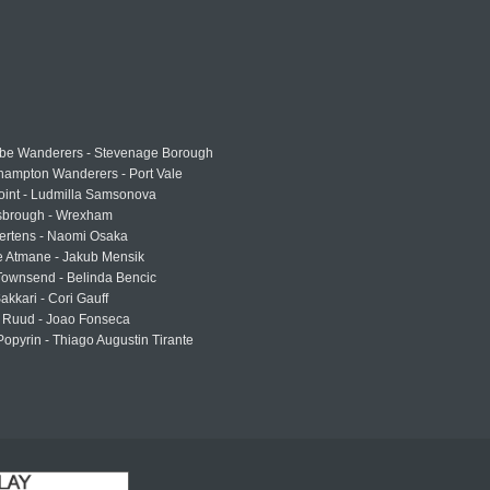
e Wanderers - Stevenage Borough
hampton Wanderers - Port Vale
oint - Ludmilla Samsonova
sbrough - Wrexham
ertens - Naomi Osaka
e Atmane - Jakub Mensik
Townsend - Belinda Bencic
akkari - Cori Gauff
 Ruud - Joao Fonseca
Popyrin - Thiago Augustin Tirante