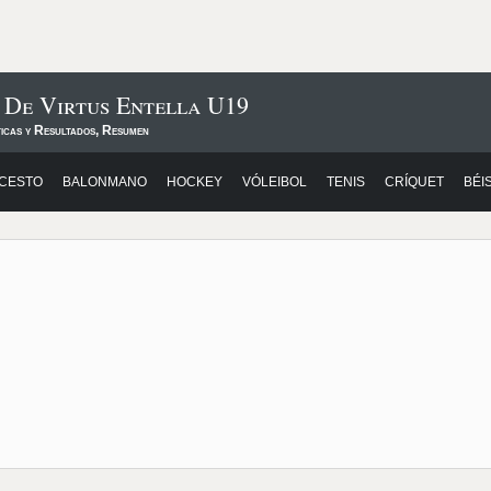
 De Virtus Entella U19
ticas y Resultados, Resumen
CESTO
BALONMANO
HOCKEY
VÓLEIBOL
TENIS
CRÍQUET
BÉI