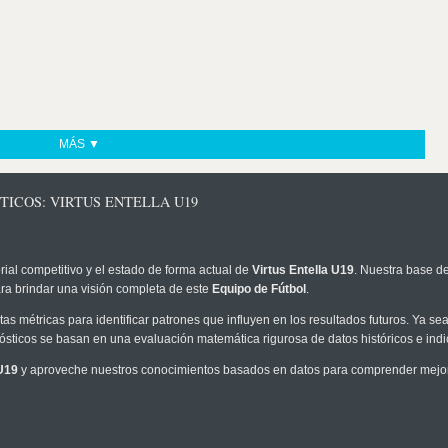
MÁS ▼
TICOS: VIRTUS ENTELLA U19
rial competitivo y el estado de forma actual de
Virtus Entella U19
. Nuestra base de
ra brindar una visión completa de este
Equipo de Fútbol
.
as métricas para identificar patrones que influyen en los resultados futuros. Ya sea 
onósticos se basan en una evaluación matemática rigurosa de datos históricos e ind
 U19
y aproveche nuestros conocimientos basados en datos para comprender mejor l