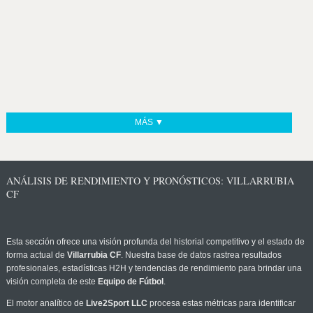
MÁS ▼
ANÁLISIS DE RENDIMIENTO Y PRONÓSTICOS: VILLARRUBIA
CF
Esta sección ofrece una visión profunda del historial competitivo y el estado de
forma actual de
Villarrubia CF
. Nuestra base de datos rastrea resultados
profesionales, estadísticas H2H y tendencias de rendimiento para brindar una
visión completa de este
Equipo de Fútbol
.
El motor analítico de
Live2Sport LLC
procesa estas métricas para identificar